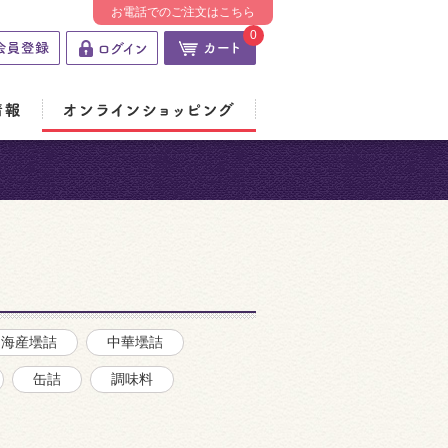
お電話でのご注文はこちら
0
海産壜詰
中華壜詰
缶詰
調味料