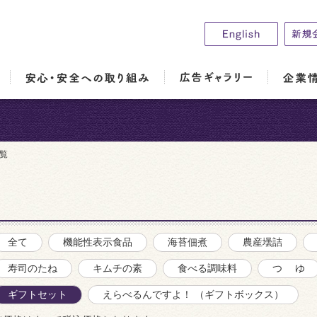
覧
全て
機能性表示食品
海苔佃煮
農産壜詰
寿司のたね
キムチの素
食べる調味料
つ ゆ
ギフトセット
えらべるんですよ！ （ギフトボックス）