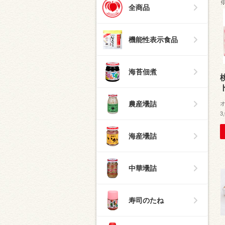
全商品
機能性表示食品
海苔佃煮
農産壜詰
3
海産壜詰
中華壜詰
寿司のたね