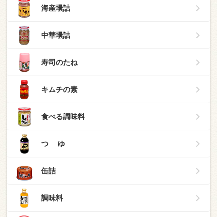
海産壜詰
中華壜詰
寿司のたね
キムチの素
食べる調味料
つ ゆ
缶詰
調味料