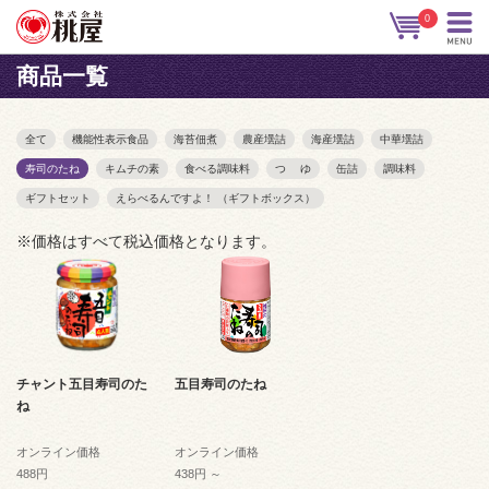
0
商品一覧
全て
機能性表示食品
海苔佃煮
農産壜詰
海産壜詰
中華壜詰
寿司のたね
キムチの素
食べる調味料
つ ゆ
缶詰
調味料
ギフトセット
えらべるんですよ！ （ギフトボックス）
※価格はすべて税込価格となります。
チャント五目寿司のた
五目寿司のたね
ね
オンライン価格
オンライン価格
488円
438円 ～