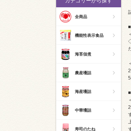
カテゴリーから探す
全商品
機能性表示食品
海苔佃煮
農産壜詰
海産壜詰
中華壜詰
寿司のたね