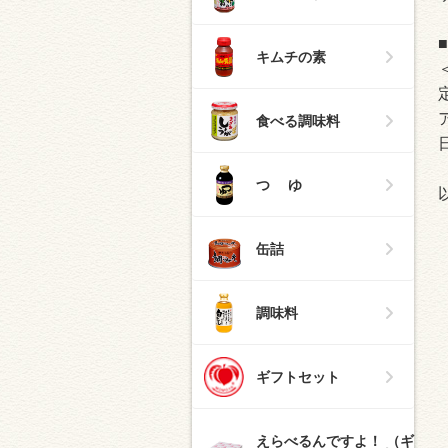
キムチの素
食べる調味料
つ ゆ
缶詰
調味料
ギフトセット
えらべるんですよ！ （ギ