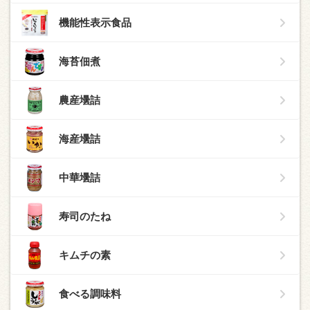
機能性表示食品
海苔佃煮
農産壜詰
海産壜詰
中華壜詰
寿司のたね
キムチの素
食べる調味料