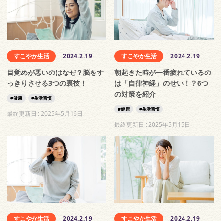
すこやか生活
2024.2.19
すこやか生活
2024.2.19
目覚めが悪いのはなぜ？脳をす
朝起きた時が一番疲れているの
っきりさせる3つの裏技！
は「自律神経」のせい！？6つ
の対策を紹介
健康
生活習慣
健康
生活習慣
最終更新日 :
2025年5月16日
最終更新日 :
2025年5月15日
すこやか生活
2024.2.19
すこやか生活
2024.2.19