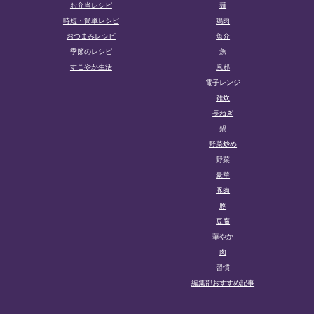
お弁当レシピ
麺
時短・簡単レシピ
鶏肉
おつまみレシピ
魚介
季節のレシピ
魚
すこやか生活
風邪
電子レンジ
雑炊
長ねぎ
鍋
野菜炒め
野菜
豪華
豚肉
豚
豆腐
華やか
肉
習慣
編集部おすすめ記事