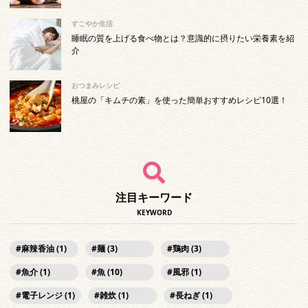
すこやか生活
睡眠の質を上げる食べ物とは？意識的に摂りたい栄養素を紹
介
おつまみレシピ
桃屋の「キムチの素」を使った簡単おすすめレシピ10選！
注目キーワード
KEYWORD
麻辣香油 (1)
麺 (3)
鶏肉 (3)
魚介 (1)
魚 (10)
風邪 (1)
電子レンジ (1)
雑炊 (1)
長ねぎ (1)