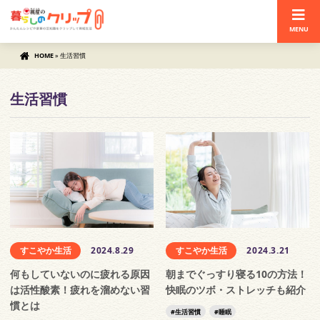
MENU
HOME
»
生活習慣
生活習慣
すこやか生活
2024.8.29
すこやか生活
2024.3.21
何もしていないのに疲れる原因
朝までぐっすり寝る10の方法！
は活性酸素！疲れを溜めない習
快眠のツボ・ストレッチも紹介
慣とは
生活習慣
睡眠