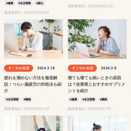
健康
生活習慣
疲れ
最終更新日 :
2025年3月21日
最終更新日 :
2025年5月26日
すこやか生活
2024.3.18
すこやか生活
2024.3.8
疲れを溜めない方法を徹底解
寝ても寝ても眠いときの原因
説！つらい脳疲労の対処法も紹
は？改善策とおすすめサプリメ
介
ントを紹介
生活習慣
睡眠
健康
生活習慣
睡眠
最終更新日 :
2025年3月21日
最終更新日 :
2025年9月1日