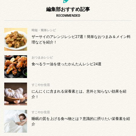
編集部おすすめ記事
RECOMMENDED
時短・簡単レシピ
ザーサイのアレンジレシピ27選！簡単なおつまみ＆メイン料
理などを紹介！
おつまみレシピ
食べるラー油を使ったかんたんレシピ24選
すこやか生活
にんにくに含まれる栄養素とは。意外と知らない効果を紹
介！
すこやか生活
睡眠の質を上げる食べ物とは？意識的に摂りたい栄養素を紹
介