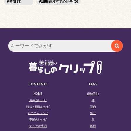
習慣 (1)
編集部おすすめ記事 (5)
CONTENTS
TAGS
HOME
麻辣香油
お弁当レシピ
麺
時短・簡単レシピ
鶏肉
おつまみレシピ
魚介
季節のレシピ
魚
すこやか生活
風邪