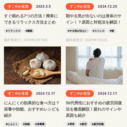
すこやか生活
2025.3.5
すこやか生活
2024.12.25
すぐ眠れる7つの方法！簡単に
朝やる気が出ないのは身体のサ
できるリラックス方法まとめ
イン！？原因と対処法を解説！
リラックス
睡眠
やる気が出ない
ストレス
朝
最終更新日 :
2025年3月19日
最終更新日 :
2025年7月2日
すこやか生活
2024.12.17
すこやか生活
2024.12.17
にんにくの効果的な食べ方は？
50代男性におすすめの疲労回復
栄養や効能、おすすめレシピも
法を徹底解説！疲れのサインや
紹介
原因も紹介
にんにく
効能
栄養素
男性
疲労
疲労回復