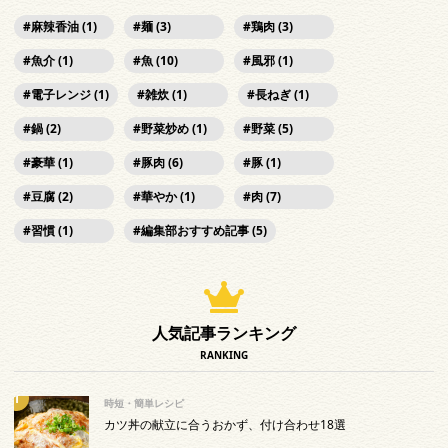
麻辣香油 (1)
麺 (3)
鶏肉 (3)
魚介 (1)
魚 (10)
風邪 (1)
電子レンジ (1)
雑炊 (1)
長ねぎ (1)
鍋 (2)
野菜炒め (1)
野菜 (5)
豪華 (1)
豚肉 (6)
豚 (1)
豆腐 (2)
華やか (1)
肉 (7)
習慣 (1)
編集部おすすめ記事 (5)
人気記事ランキング
RANKING
時短・簡単レシピ
カツ丼の献立に合うおかず、付け合わせ18選