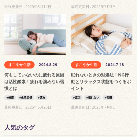
最終更新日 :
2025年3月14日
最終更新日 :
2025年7月3日
すこやか生活
2024.8.29
すこやか生活
2024.7.18
何もしていないのに疲れる原因
眠れないときの対処法！NG行
は活性酸素！疲れを溜めない習
動とリラックス状態をつくるポ
慣とは
イント
健康
生活習慣
疲れ
原因
眠れない
習慣
最終更新日 :
2025年5月26日
最終更新日 :
2025年7月9日
人気のタグ