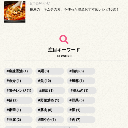
おつまみレシピ
桃屋の「キムチの素」を使った簡単おすすめレシピ10選！
注目キーワード
KEYWORD
麻辣香油 (1)
麺 (3)
鶏肉 (3)
魚介 (1)
魚 (10)
風邪 (1)
電子レンジ (1)
雑炊 (1)
長ねぎ (1)
鍋 (2)
野菜炒め (1)
野菜 (5)
豪華 (1)
豚肉 (6)
豚 (1)
豆腐 (2)
華やか (1)
肉 (7)