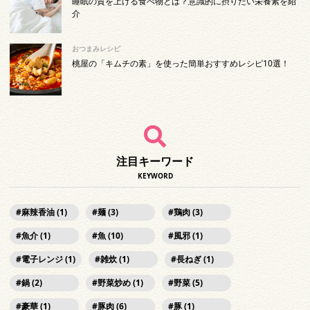
睡眠の質を上げる食べ物とは？意識的に摂りたい栄養素を紹
介
おつまみレシピ
桃屋の「キムチの素」を使った簡単おすすめレシピ10選！
注目キーワード
KEYWORD
麻辣香油 (1)
麺 (3)
鶏肉 (3)
魚介 (1)
魚 (10)
風邪 (1)
電子レンジ (1)
雑炊 (1)
長ねぎ (1)
鍋 (2)
野菜炒め (1)
野菜 (5)
豪華 (1)
豚肉 (6)
豚 (1)