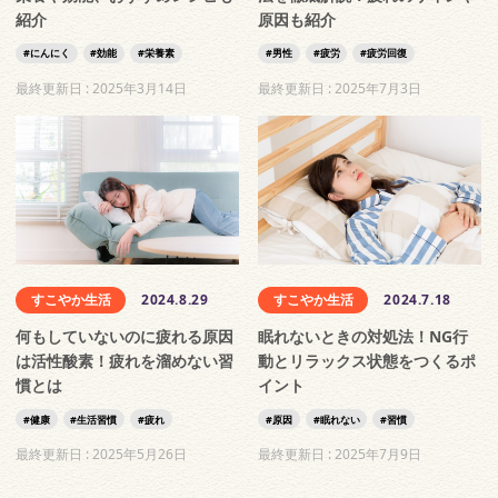
紹介
原因も紹介
にんにく
効能
栄養素
男性
疲労
疲労回復
最終更新日 :
2025年3月14日
最終更新日 :
2025年7月3日
すこやか生活
2024.8.29
すこやか生活
2024.7.18
何もしていないのに疲れる原因
眠れないときの対処法！NG行
は活性酸素！疲れを溜めない習
動とリラックス状態をつくるポ
慣とは
イント
健康
生活習慣
疲れ
原因
眠れない
習慣
最終更新日 :
2025年5月26日
最終更新日 :
2025年7月9日