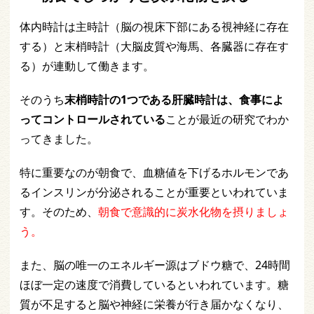
体内時計は主時計（脳の視床下部にある視神経に存在
する）と末梢時計（大脳皮質や海馬、各臓器に存在す
る）が連動して働きます。
そのうち
末梢時計の1つである肝臓時計は、食事によ
ってコントロールされている
ことが最近の研究でわか
ってきました。
特に重要なのが朝食で、血糖値を下げるホルモンであ
るインスリンが分泌されることが重要といわれていま
す。そのため、
朝食で意識的に炭水化物を摂りましょ
う。
また、脳の唯一のエネルギー源はブドウ糖で、24時間
ほぼ一定の速度で消費しているといわれています。糖
質が不足すると脳や神経に栄養が行き届かなくなり、