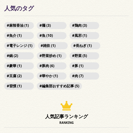
人気のタグ
麻辣香油 (1)
麺 (3)
鶏肉 (3)
魚介 (1)
魚 (10)
風邪 (1)
電子レンジ (1)
雑炊 (1)
長ねぎ (1)
鍋 (2)
野菜炒め (1)
野菜 (5)
豪華 (1)
豚肉 (6)
豚 (1)
豆腐 (2)
華やか (1)
肉 (7)
習慣 (1)
編集部おすすめ記事 (5)
人気記事ランキング
RANKING