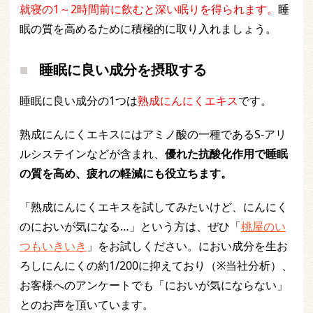
就寝の1～2時間前に飲むと深い眠りを得られます。
睡
眠の質を高めるために積極的に取り入れましょう。
睡眠に良い成分を摂取する
睡眠に良い成分の1つは
熟成にんにくエキス
です。
熟成にんにくエキスにはアミノ酸の一種であるS-アリ
ルシステインなどが含まれ、
優れた抗酸化作用で睡眠
の質を高め、疲れの軽減にも役立ちます。
「熟成にんにくエキスを試してみたいけど、にんにく
のにおいが気になる…」という方は、ぜひ「
桃屋のい
つもいきいき
」をお試しください。におい成分を生お
ろしにんにくの約1/200に抑えており（※当社分析）、
お客様へのアンケートでも「においが気にならない」
とのお声を頂いています。