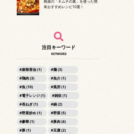
桃屋の「キムチの素」を使った簡
単おすすめレシピ10選！
注目キーワード
KEYWORD
麻辣香油 (1)
麺 (3)
鶏肉 (3)
魚介 (1)
魚 (10)
風邪 (1)
電子レンジ (1)
雑炊 (1)
長ねぎ (1)
鍋 (2)
野菜炒め (1)
野菜 (5)
豪華 (1)
豚肉 (6)
豚 (1)
豆腐 (2)