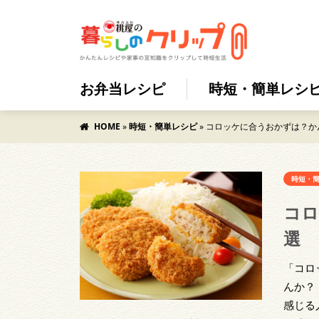
お弁当レシピ
時短・簡単レシ
HOME
»
時短・簡単レシピ
»
コロッケに合うおかずは？か
時短・
コロ
選
「コロ
んか？
感じる