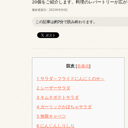
20個をご紹介します。料理のレパートリーが広
最終更新日 :
2023年9月4日
この記事は
約7分
で読み終わります。
目次
[
非表示
]
1
サラダ～フライドにんにくのせ～
2
シーザーサラダ
3
キムチポテトサラダ
4
ガーリックかぼちゃサラダ
5
無限キャベツ
6
にんじんしりしり