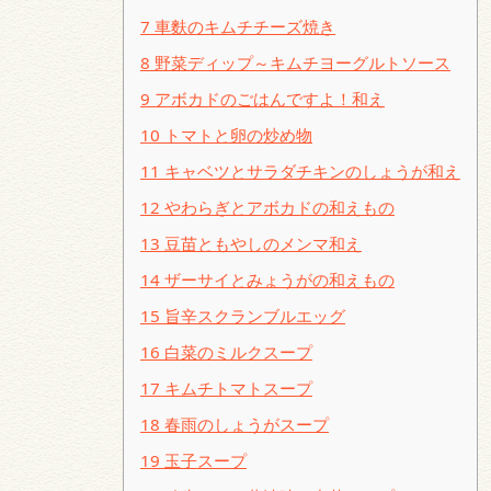
7
車麩のキムチチーズ焼き
8
野菜ディップ～キムチヨーグルトソース
9
アボカドのごはんですよ！和え
10
トマトと卵の炒め物
11
キャベツとサラダチキンのしょうが和え
12
やわらぎとアボカドの和えもの
13
豆苗ともやしのメンマ和え
14
ザーサイとみょうがの和えもの
15
旨辛スクランブルエッグ
16
白菜のミルクスープ
17
キムチトマトスープ
18
春雨のしょうがスープ
19
玉子スープ