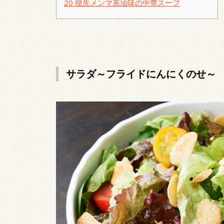
20
穂先メンマ葱油味の中華スープ
サラダ～フライドにんにくのせ～