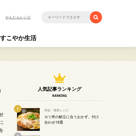
かんたんレシピ
すこやか生活
0
人気記事ランキング
RANKING
時短・簡単レシピ
せ
カツ丼の献立に合うおかず、付け
に
合わせ18選
を