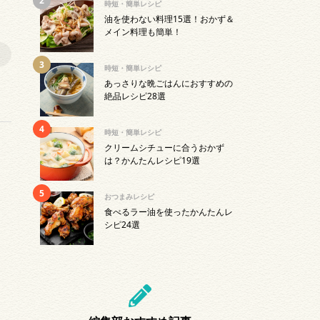
時短・簡単レシピ
油を使わない料理15選！おかず＆
メイン料理も簡単！
時短・簡単レシピ
あっさりな晩ごはんにおすすめの
絶品レシピ28選
時短・簡単レシピ
クリームシチューに合うおかず
は？かんたんレシピ19選
おつまみレシピ
食べるラー油を使ったかんたんレ
シピ24選