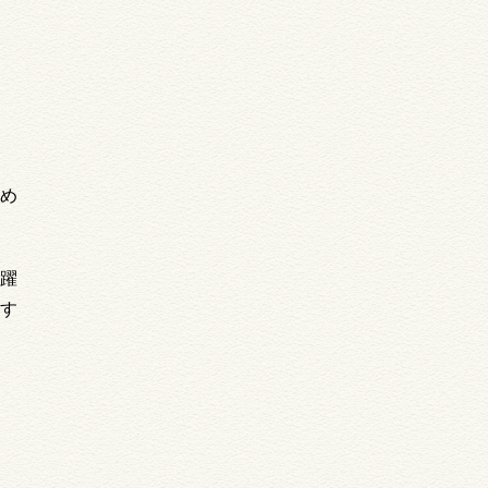
め
躍
す