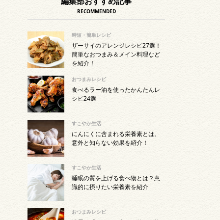
編集部おすすめ記事
RECOMMENDED
時短・簡単レシピ
ザーサイのアレンジレシピ27選！
簡単なおつまみ＆メイン料理など
を紹介！
おつまみレシピ
食べるラー油を使ったかんたんレ
シピ24選
すこやか生活
にんにくに含まれる栄養素とは。
意外と知らない効果を紹介！
すこやか生活
睡眠の質を上げる食べ物とは？意
識的に摂りたい栄養素を紹介
おつまみレシピ