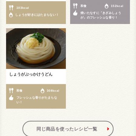
和食
152kcal
103kcal
焼いたなすに「きざみしょう
しょうが好きにはたまらない！
が」のフレッシュな香り！
しょうがぶっかけうどん
和食
308kcal
フレッシュな香りがたまらな
い！
同じ商品を使ったレシピ一覧