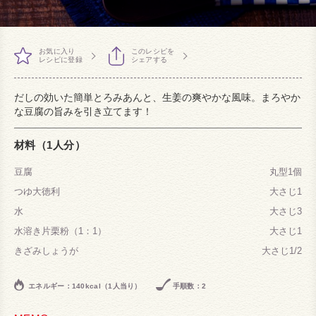
お気に入り
このレシピを
レシピに登録
シェアする
だしの効いた簡単とろみあんと、生姜の爽やかな風味。まろやか
な豆腐の旨みを引き立てます！
材料（1人分）
豆腐
丸型1個
つゆ大徳利
大さじ1
水
大さじ3
水溶き片栗粉（1：1）
大さじ1
きざみしょうが
大さじ1/2
エネルギー：140kcal（1人当り）
手順数：2