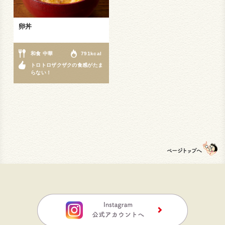
卵丼
和食 中華
791kcal
トロトロザクザクの食感がたま
らない！