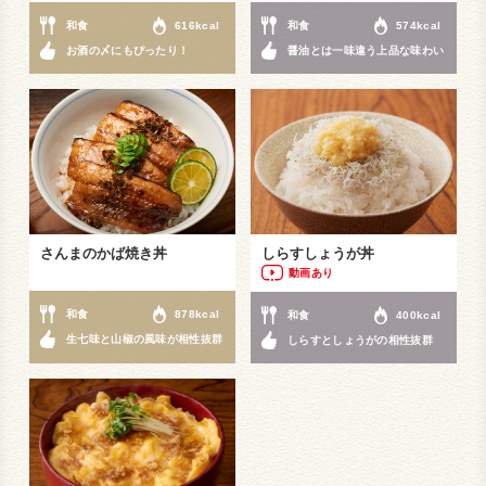
和食
616kcal
和食
574kcal
お酒の〆にもぴったり！
醤油とは一味違う上品な味わい
さんまのかば焼き丼
しらすしょうが丼
動画あり
和食
878kcal
和食
400kcal
生七味と山椒の風味が相性抜群
しらすとしょうがの相性抜群