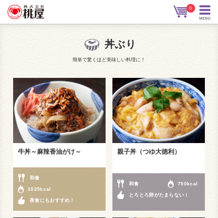
0
丼ぶり
簡単で驚くほど美味しい料理に！
牛丼～麻辣香油がけ～
親子丼（つゆ大徳利）
和食
和食
750kcal
1025kcal
とろとろ卵がたまらない！
夜食にもおすすめ！