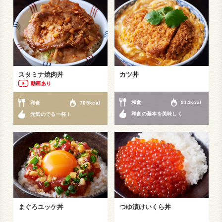
スタミナ焼肉丼
カツ丼
動画あり
和食
914kcal
和食
705kcal
和食の基本を美味しく
元気のでる一杯！
まぐろユッケ丼
つゆ漬けいくら丼