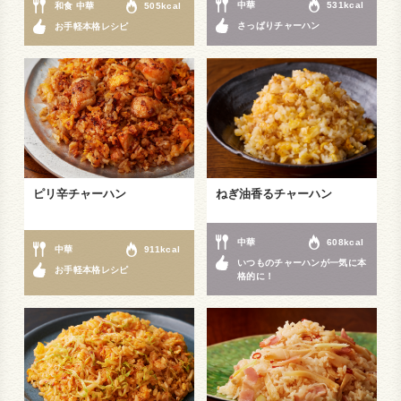
中華
531kcal
和食 中華
505kcal
さっぱりチャーハン
お手軽本格レシピ
ピリ辛チャーハン
ねぎ油香るチャーハン
中華
608kcal
中華
911kcal
いつものチャーハンが一気に本
お手軽本格レシピ
格的に！