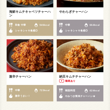
海鮮キムチキャベツチャーハ
やわらぎチャーハン
ン
和食 中華
546kcal
中華
664kcal
シャキシャキ食感◎
シャキシャキ食感◎
激辛チャーハン
納豆キムチチャーハン
動画あり
中華
723kcal
韓国料理
624kcal
激辛うまい！
やみつき簡単チャーハン★