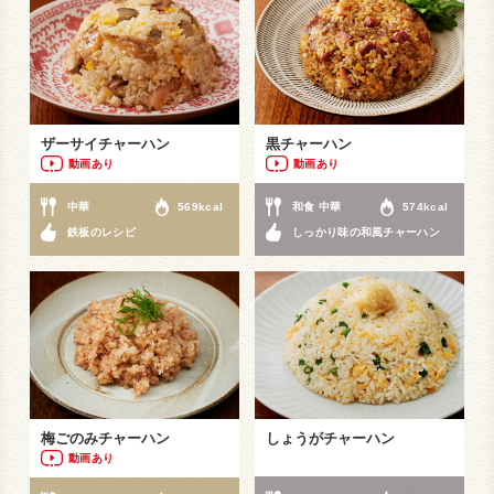
ザーサイチャーハン
黒チャーハン
動画あり
動画あり
中華
569kcal
和食 中華
574kcal
鉄板のレシピ
しっかり味の和風チャーハン
梅ごのみチャーハン
しょうがチャーハン
動画あり