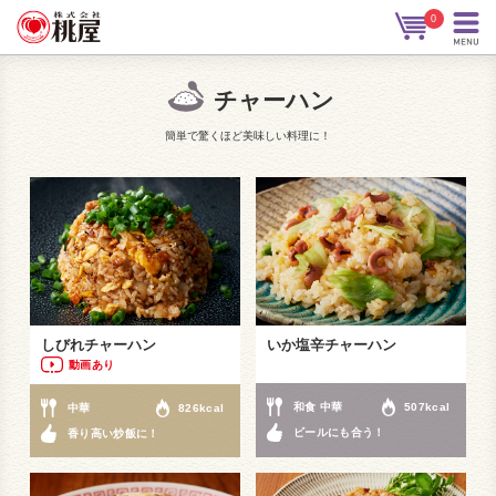
0
チャーハン
簡単で驚くほど美味しい料理に！
しびれチャーハン
いか塩辛チャーハン
動画あり
和食 中華
507kcal
中華
826kcal
ビールにも合う！
香り高い炒飯に！