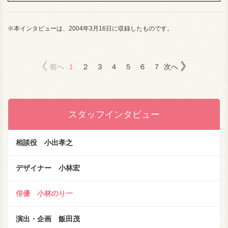
※本インタビューは、2004年3月16日に収録したものです。
前へ
１
２
３
４
５
６
７
次へ
スタッフインタビュー
相談役 小出孝之
デザイナー 小林宏
俳優 小林のり一
演出・企画 飯田茂