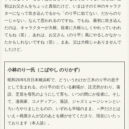
初はお父さんをちょっと真似たけど、いまはそのＣＭのキャラク
ターになって吹き込んでるから「のり平に似てない、だからのり
一じゃない」なんて思われるのですね。でもね、最初に吹き込ん
だのは、キャラクターが大根。役者に大根らしくやれっていわれ
てもね（笑）。あれは、お父さん（のり平）風にやるしかなかっ
たかもしれないですね（笑）。まあ、父は大根じゃありませんで
したけど。
小林のり一氏（こばやし のりかず）
昭和26年5月日本橋浜町で、どういうわけか三木のり平の息子
として生まれる。のり平の出ている劇場が、託児所がわり。落
語、芝居を母乳のようにして育ち、いつの間にか役者に。そし
て、漫画家、コメディアン、落語、ジャズミュージシャンとい
ろいろやりましたものの、いずれも半端のまま。＜声だけとは
いえ＞桃屋さんが父のあとを継がせてくださり、現在にいたっ
ております（本人談）。