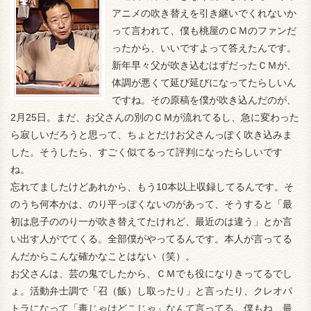
アニメの吹き替えを引き継いでくれないか
って言われて、僕も桃屋のＣＭのファンだ
ったから、いいですよって答えたんです。
新年早々父が吹き込むはずだったＣＭが、
体調が悪くて延び延びになってたらしいん
ですね。その原稿を僕が吹き込んだのが、
2月25日。まだ、お父さんの別のＣＭが流れてるし、急に変わった
ら寂しいだろうと思って、ちょとだけお父さんっぽく吹き込みま
した。そうしたら、すごく似てるって評判になったらしいです
ね。
忘れてましたけどあれから、もう10本以上収録してるんです。そ
のうち何本かは、のり平っぽくないのがあって、そうすると「最
初は息子ののり一が吹き替えてたけれど、最近のは違う」とか言
い出す人がでてくる。全部僕がやってるんです。本人が言ってる
んだからこんな確かなことはない（笑）。
お父さんは、芸の鬼でしたから、ＣＭでも役になりきってるでし
ょ。活動弁士調で「召（飯）し取ったり」と言ったり、クレオパ
トラになって「毒じゃはどこじゃ」なんて言ってる。僕もね、最