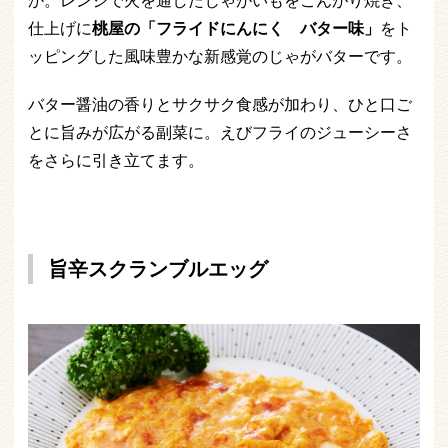
か。レンジで火を通したじゃがいもをこんがり焼き、
仕上げに
桃屋の「フライドにんにく バター味」
をト
ッピングした風味豊かな新感覚のじゃがバターです。
バター醤油の香りとサクサク食感が加わり、ひと口ご
とに旨みが広がる副菜に。えびフライのジューシーさ
をさらに引き立てます。
旨辛スクランブルエッグ