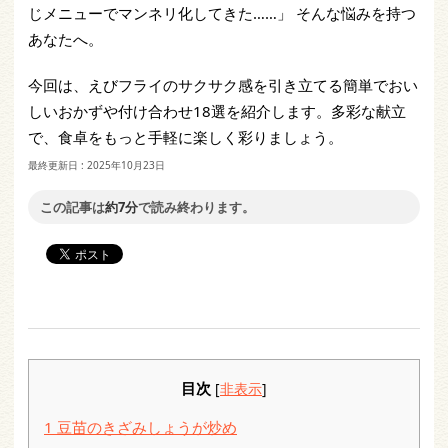
じメニューでマンネリ化してきた……」 そんな悩みを持つ
あなたへ。
今回は、えびフライのサクサク感を引き立てる簡単でおい
しいおかずや付け合わせ18選を紹介します。多彩な献立
で、食卓をもっと手軽に楽しく彩りましょう。
最終更新日 :
2025年10月23日
この記事は
約7分
で読み終わります。
目次
[
非表示
]
1
豆苗のきざみしょうが炒め