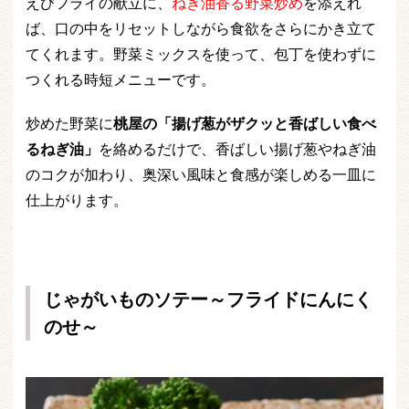
えびフライの献立に、
ねぎ油香る野菜炒め
を添えれ
ば、口の中をリセットしながら食欲をさらにかき立て
てくれます。野菜ミックスを使って、包丁を使わずに
つくれる時短メニューです。
炒めた野菜に
桃屋の「揚げ葱がザクッと香ばしい食べ
るねぎ油」
を絡めるだけで、香ばしい揚げ葱やねぎ油
のコクが加わり、奥深い風味と食感が楽しめる一皿に
仕上がります。
じゃがいものソテー～フライドにんにく
のせ～