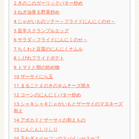
2
きのこのガーリックバター炒め
3
ねぎ油香る野菜炒め
4
じゃがいものソテー～フライドにんにくのせ～
5
旨辛スクランブルエッグ
6
サラダ～フライドにんにくのせ～
7
ちくわと豆苗のにんにくナムル
8
しびれフライドポテト
9
トマトと卵の炒め物
10
ザーサイにら玉
11
まるごとえのきのキムチーズ焼き
12
コーンのにんにくバター炒め
13
シャキシャキじゃがいもとザーサイのマヨネーズ
和え
14
アボカドとザーサイの和えもの
15
にんじんしりしり
16
玉ねぎとベーコンのスパイシースープ