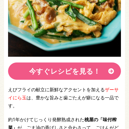
今すぐレシピを見る！
えびフライの献立に新鮮なアクセントを加える
ザーサ
イにら玉
は、豊かな旨みと歯ごたえが癖になる一品で
す。
約1年かけてじっくり発酵熟成された
桃屋の「味付榨
菜」
が、ごま油の香ばしさと合わさって、ごはんがど