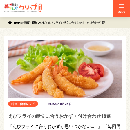
MENU
HOME
»
時短・簡単レシピ
»
えびフライの献立に合うおかず・付け合わせ18選
時短・簡単レシピ
2025年10月24日
えびフライの献立に合うおかず・付け合わせ18選
「えびフライに合うおかずが思いつかない……」 「毎回同