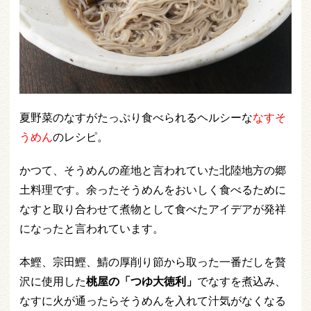
夏野菜のなすがたっぷり食べられるヘルシーな
なすそ
うめん
のレシピ。
かつて、そうめんの産地と言われていた北陸地方の郷
土料理です。余ったそうめんをおいしく食べるために
なすと取り合わせて煮物として食べたアイデアが発祥
になったと言われています。
本鰹、宗田鰹、鯖の厚削り節から取った一番だしを贅
沢に使用した
桃屋の「つゆ大徳利」
でなすを煮込み、
なすに火が通ったらそうめんを入れて汁気がなくなる