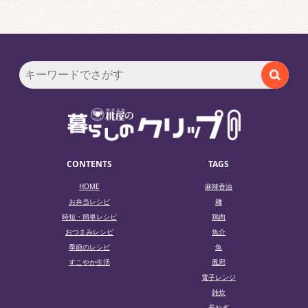
CONTENTS
TAGS
HOME
麻辣香油
お弁当レシピ
麺
時短・簡単レシピ
鶏肉
おつまみレシピ
魚介
季節のレシピ
魚
すこやか生活
風邪
電子レンジ
雑炊
長ねぎ