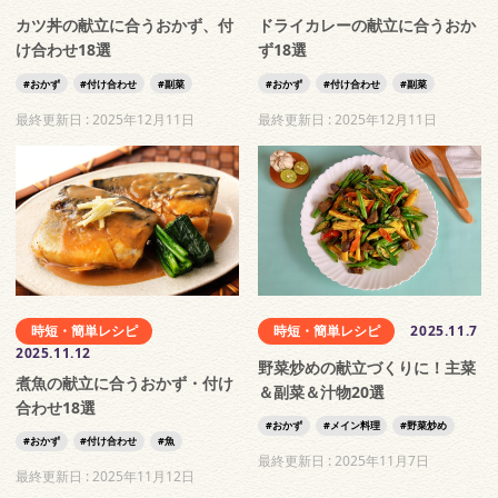
カツ丼の献立に合うおかず、付
ドライカレーの献立に合うおか
け合わせ18選
ず18選
おかず
付け合わせ
副菜
おかず
付け合わせ
副菜
最終更新日 :
2025年12月11日
最終更新日 :
2025年12月11日
時短・簡単レシピ
時短・簡単レシピ
2025.11.7
2025.11.12
野菜炒めの献立づくりに！主菜
煮魚の献立に合うおかず・付け
＆副菜＆汁物20選
合わせ18選
おかず
メイン料理
野菜炒め
おかず
付け合わせ
魚
最終更新日 :
2025年11月7日
最終更新日 :
2025年11月12日