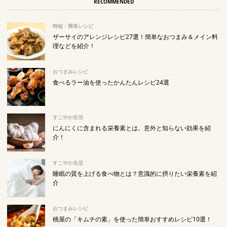
RECOMMENDED
時短・簡単レシピ
ザーサイのアレンジレシピ27選！簡単なおつまみ＆メイン料
理などを紹介！
おつまみレシピ
食べるラー油を使ったかんたんレシピ24選
すこやか生活
にんにくに含まれる栄養素とは。意外と知らない効果を紹
介！
すこやか生活
睡眠の質を上げる食べ物とは？意識的に摂りたい栄養素を紹
介
おつまみレシピ
桃屋の「キムチの素」を使った簡単おすすめレシピ10選！