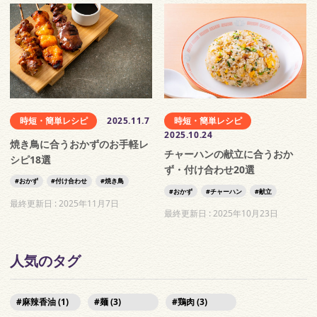
時短・簡単レシピ
2025.11.7
時短・簡単レシピ
2025.10.24
焼き鳥に合うおかずのお手軽レ
チャーハンの献立に合うおか
シピ18選
ず・付け合わせ20選
おかず
付け合わせ
焼き鳥
おかず
チャーハン
献立
最終更新日 :
2025年11月7日
最終更新日 :
2025年10月23日
人気のタグ
麻辣香油 (1)
麺 (3)
鶏肉 (3)