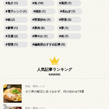
魚介 (1)
魚 (10)
風邪 (1)
電子レンジ (1)
雑炊 (1)
長ねぎ (1)
鍋 (2)
野菜炒め (1)
野菜 (5)
豪華 (1)
豚肉 (6)
豚 (1)
豆腐 (2)
華やか (1)
肉 (7)
習慣 (1)
編集部おすすめ記事 (5)
人気記事ランキング
RANKING
時短・簡単レシピ
カツ丼の献立に合うおかず、付け合わせ18選
時短・簡単レシピ