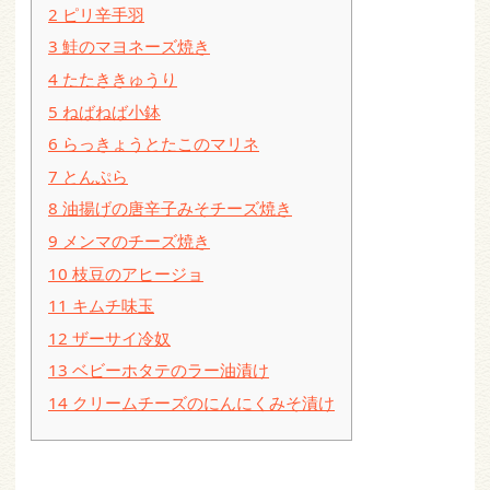
2
ピリ辛手羽
3
鮭のマヨネーズ焼き
4
たたききゅうり
5
ねばねば小鉢
6
らっきょうとたこのマリネ
7
とんぷら
8
油揚げの唐辛子みそチーズ焼き
9
メンマのチーズ焼き
10
枝豆のアヒージョ
11
キムチ味玉
12
ザーサイ冷奴
13
ベビーホタテのラー油漬け
14
クリームチーズのにんにくみそ漬け