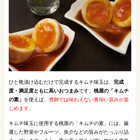
ひと晩漬け込むだけで完成するキムチ味玉は、
完成
度・満足度ともに高いおつまみ
です。
桃屋の「キムチ
の素」
を使えば、
煮卵では味わえない奥深い旨みが楽
しめます。
キムチ味玉に使用する桃屋の「キムチの素」には、厳
選した野菜やフルーツ、魚介などの旨みがたっぷり詰