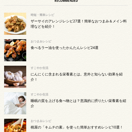
RECOMMENDED
時短・簡単レシピ
ザーサイのアレンジレシピ27選！簡単なおつまみ＆メイン料
理などを紹介！
おつまみレシピ
食べるラー油を使ったかんたんレシピ24選
すこやか生活
にんにくに含まれる栄養素とは。意外と知らない効果を紹
介！
すこやか生活
睡眠の質を上げる食べ物とは？意識的に摂りたい栄養素を紹
介
おつまみレシピ
桃屋の「キムチの素」を使った簡単おすすめレシピ10選！