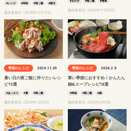
おかず
晩ご飯
簡単
レシピ
時短
晩ご飯
献立
最終更新日 :
2024年11月29日
最終更新日 :
2024年12月12日
季節のレシピ
2024.11.29
季節のレシピ
2024.2.9
暑い日の夜ご飯に作りたいレシ
寒い季節におすすめ！かんたん
ピ15選
鍋&スープレシピ18選
あっさり
夏
晩ご飯
時短
晩ご飯
鍋
最終更新日 :
2024年12月6日
最終更新日 :
2024年2月9日