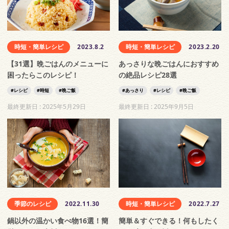
時短・簡単レシピ
2023.8.2
時短・簡単レシピ
2023.2.20
【31選】晩ごはんのメニューに
あっさりな晩ごはんにおすすめ
困ったらこのレシピ！
の絶品レシピ28選
レシピ
時短
晩ご飯
あっさり
レシピ
晩ご飯
最終更新日 :
2025年5月29日
最終更新日 :
2025年9月5日
季節のレシピ
2022.11.30
時短・簡単レシピ
2022.7.27
鍋以外の温かい食べ物16選！簡
簡単＆すぐできる！何もしたく