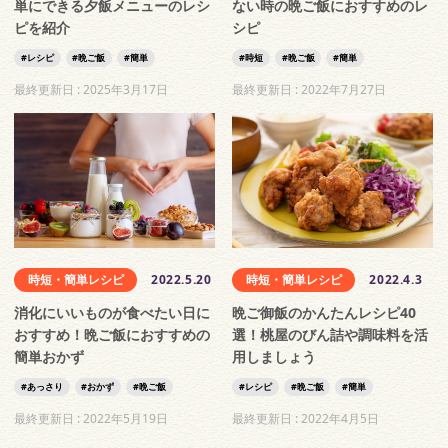
単にできる夕飯メニューのレシ
ない時の晩ご飯におすすめのレ
ピを紹介
シピ
レシピ
晩ご飯
簡単
時短
晩ご飯
簡単
最終更新日 :
2025年3月17日
最終更新日 :
2022年7月27日
時短・簡単レシピ
2022.5.20
時短・簡単レシピ
2022.4.3
消化にいいものが食べたい日に
晩ご御飯のかんたんレシピ40
おすすめ！晩ご飯におすすめの
選！桃屋のびん詰や調味料を活
簡単おかず
用しましょう
あっさり
おかず
晩ご飯
レシピ
晩ご飯
簡単
最終更新日 :
2022年5月19日
最終更新日 :
2022年4月5日