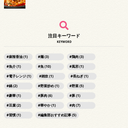
注目キーワード
KEYWORD
麻辣香油 (1)
麺 (3)
鶏肉 (3)
魚介 (1)
魚 (10)
風邪 (1)
電子レンジ (1)
雑炊 (1)
長ねぎ (1)
鍋 (2)
野菜炒め (1)
野菜 (5)
豪華 (1)
豚肉 (6)
豚 (1)
豆腐 (2)
華やか (1)
肉 (7)
習慣 (1)
編集部おすすめ記事 (5)