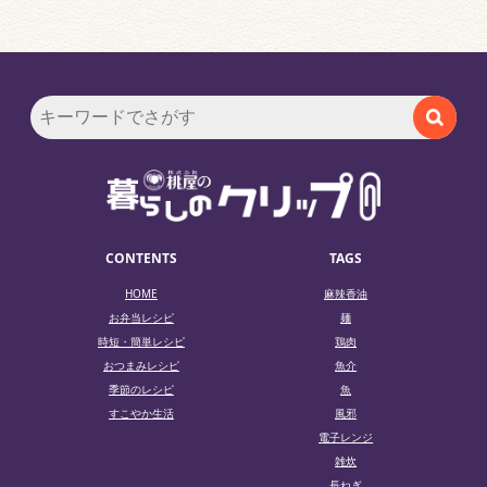
CONTENTS
TAGS
HOME
麻辣香油
お弁当レシピ
麺
時短・簡単レシピ
鶏肉
おつまみレシピ
魚介
季節のレシピ
魚
すこやか生活
風邪
電子レンジ
雑炊
長ねぎ