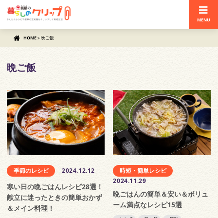
MENU
HOME
»
晩ご飯
晩ご飯
季節のレシピ
2024.12.12
時短・簡単レシピ
2024.11.29
寒い日の晩ごはんレシピ28選！
晩ごはんの簡単＆安い＆ボリュ
献立に迷ったときの簡単おかず
ーム満点なレシピ15選
＆メイン料理！