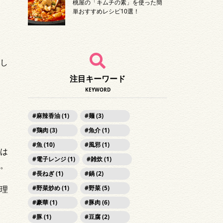
桃屋の「キムチの素」を使った簡
単おすすめレシピ10選！
、
し
注目キーワード
KEYWORD
麻辣香油 (1)
麺 (3)
鶏肉 (3)
魚介 (1)
魚 (10)
風邪 (1)
は
電子レンジ (1)
雑炊 (1)
。
長ねぎ (1)
鍋 (2)
野菜炒め (1)
野菜 (5)
理
豪華 (1)
豚肉 (6)
豚 (1)
豆腐 (2)