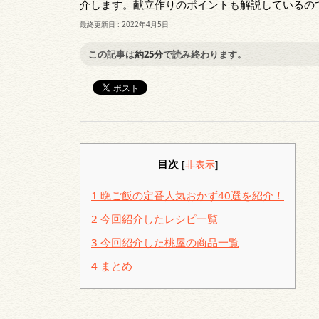
介します。献立作りのポイントも解説しているの
最終更新日 :
2022年4月5日
この記事は
約25分
で読み終わります。
目次
[
非表示
]
1
晩ご飯の定番人気おかず40選を紹介！
2
今回紹介したレシピ一覧
3
今回紹介した桃屋の商品一覧
4
まとめ