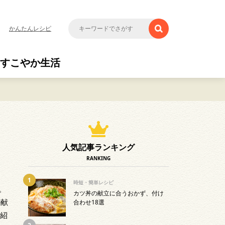
かんたんレシピ
すこやか生活
人気記事ランキング
RANKING
時短・簡単レシピ
。
カツ丼の献立に合うおかず、付け
の献
合わせ18選
ご紹