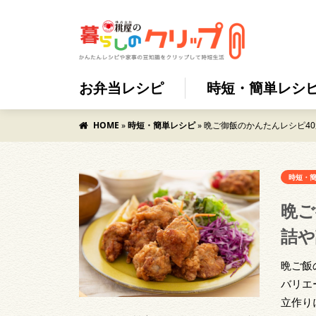
お弁当レシピ
時短・簡単レシ
HOME
»
時短・簡単レシピ
»
晩ご御飯のかんたんレシピ4
時短・
晩ご
詰や
晩ご飯
バリエ
立作り