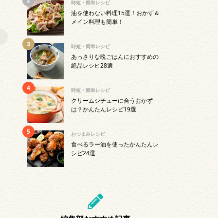
時短・簡単レシピ
油を使わない料理15選！おかず＆
メイン料理も簡単！
時短・簡単レシピ
あっさりな晩ごはんにおすすめの
絶品レシピ28選
時短・簡単レシピ
クリームシチューに合うおかず
は？かんたんレシピ19選
おつまみレシピ
食べるラー油を使ったかんたんレ
シピ24選