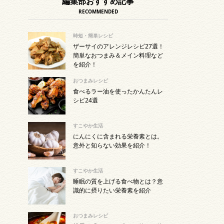
編集部おすすめ記事
RECOMMENDED
時短・簡単レシピ
ザーサイのアレンジレシピ27選！
簡単なおつまみ＆メイン料理など
を紹介！
おつまみレシピ
食べるラー油を使ったかんたんレ
シピ24選
すこやか生活
にんにくに含まれる栄養素とは。
意外と知らない効果を紹介！
すこやか生活
睡眠の質を上げる食べ物とは？意
識的に摂りたい栄養素を紹介
おつまみレシピ