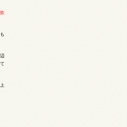
炊
も
辺
て
上