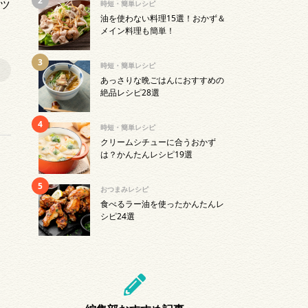
コツ
時短・簡単レシピ
油を使わない料理15選！おかず＆
メイン料理も簡単！
時短・簡単レシピ
あっさりな晩ごはんにおすすめの
絶品レシピ28選
時短・簡単レシピ
クリームシチューに合うおかず
は？かんたんレシピ19選
おつまみレシピ
食べるラー油を使ったかんたんレ
シピ24選