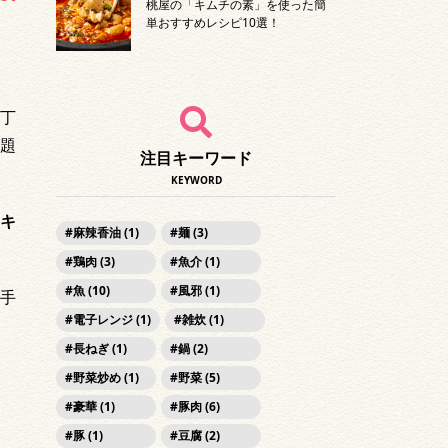
桃屋の「キムチの素」を使った簡
単おすすめレシピ10選！
丁
題
注目キーワード
KEYWORD
キ
麻辣香油 (1)
麺 (3)
鶏肉 (3)
魚介 (1)
魚 (10)
風邪 (1)
手
電子レンジ (1)
雑炊 (1)
長ねぎ (1)
鍋 (2)
野菜炒め (1)
野菜 (5)
豪華 (1)
豚肉 (6)
豚 (1)
豆腐 (2)