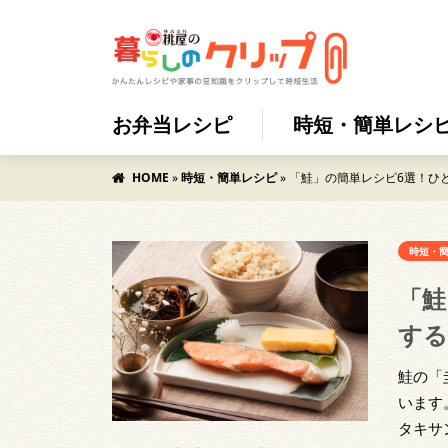
お弁当レシピ
時短・簡単レシ
HOME
»
時短・簡単レシピ
»
「鮭」の簡単レシピ6選！ひ
時短・
「鮭
する
鮭の「
います
タキサ