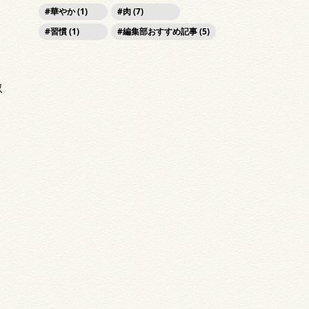
華やか (1)
肉 (7)
習慣 (1)
編集部おすすめ記事 (5)
取
て
き