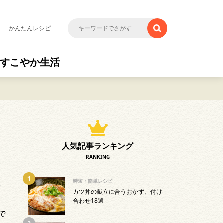
かんたんレシピ
すこやか生活
く
人気記事ランキング
RANKING
時短・簡単レシピ
て
カツ丼の献立に合うおかず、付け
ス
合わせ18選
で