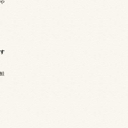
や
す
鮭