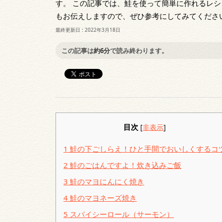
す。 この記事では、鮭を使って簡単に作れるレ
もお伝えしますので、ぜひ参考にしてみてくださ
最終更新日 :
2022年3月18日
この記事は
約6分
で読み終わります。
目次
[
非表示
]
1
鮭の下ごしらえ！ひと手間でおいしくするコ
2
鮭のごはんですよ！炊き込みご飯
3
鮭のマヨにんにく焼き
4
鮭のマヨネーズ焼き
5
スパイシーロール（サーモン）