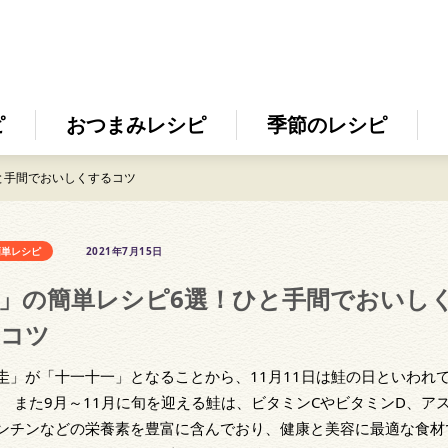
ピ
おつまみレシピ
季節のレシピ
と手間でおいしくするコツ
簡単レシピ
2021年7月15日
」の簡単レシピ6選！ひと手間でおいし
コツ
圭」が「十一十一」となることから、11月11日は鮭の日といわれ
。 また9月～11月に旬を迎える鮭は、ビタミンCやビタミンD、ア
ンチンなどの栄養素を豊富に含んでおり、健康と美容に最適な食材