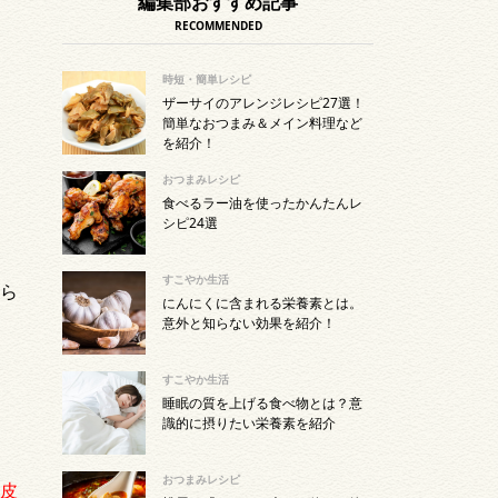
編集部おすすめ記事
RECOMMENDED
時短・簡単レシピ
ザーサイのアレンジレシピ27選！
簡単なおつまみ＆メイン料理など
を紹介！
おつまみレシピ
食べるラー油を使ったかんたんレ
シピ24選
すこやか生活
ら
にんにくに含まれる栄養素とは。
意外と知らない効果を紹介！
すこやか生活
睡眠の質を上げる食べ物とは？意
識的に摂りたい栄養素を紹介
おつまみレシピ
皮