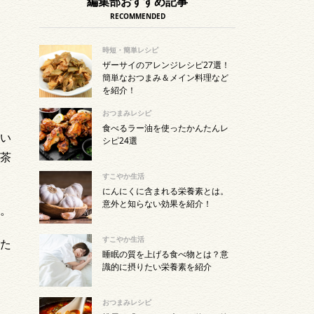
編集部おすすめ記事
RECOMMENDED
時短・簡単レシピ
ザーサイのアレンジレシピ27選！
簡単なおつまみ＆メイン料理など
を紹介！
おつまみレシピ
食べるラー油を使ったかんたんレ
い
シピ24選
茶
すこやか生活
にんにくに含まれる栄養素とは。
意外と知らない効果を紹介！
。
すこやか生活
た
睡眠の質を上げる食べ物とは？意
識的に摂りたい栄養素を紹介
おつまみレシピ