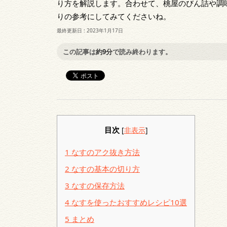
り方を解説します。合わせて、桃屋のびん詰や調
りの参考にしてみてくださいね。
最終更新日 :
2023年1月17日
この記事は
約9分
で読み終わります。
目次
[
非表示
]
1
なすのアク抜き方法
2
なすの基本の切り方
3
なすの保存方法
4
なすを使ったおすすめレシピ10選
5
まとめ