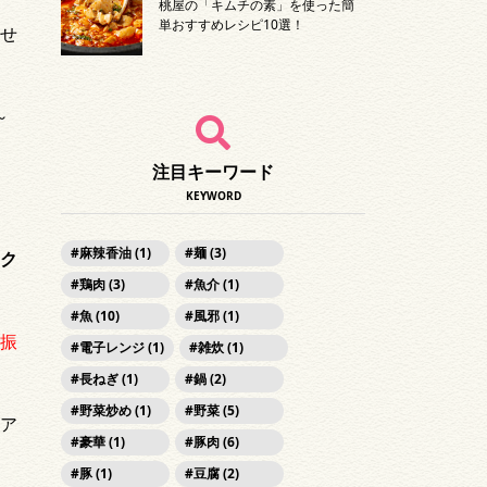
桃屋の「キムチの素」を使った簡
単おすすめレシピ10選！
せ
～
注目キーワード
KEYWORD
麻辣香油 (1)
麺 (3)
ク
鶏肉 (3)
魚介 (1)
魚 (10)
風邪 (1)
振
電子レンジ (1)
雑炊 (1)
長ねぎ (1)
鍋 (2)
野菜炒め (1)
野菜 (5)
ア
豪華 (1)
豚肉 (6)
豚 (1)
豆腐 (2)