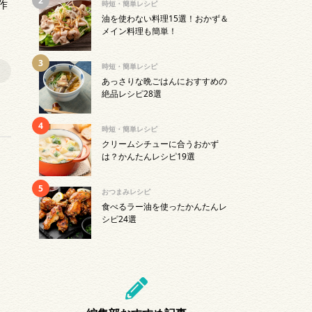
作
時短・簡単レシピ
油を使わない料理15選！おかず＆
メイン料理も簡単！
時短・簡単レシピ
あっさりな晩ごはんにおすすめの
絶品レシピ28選
時短・簡単レシピ
クリームシチューに合うおかず
は？かんたんレシピ19選
おつまみレシピ
食べるラー油を使ったかんたんレ
シピ24選