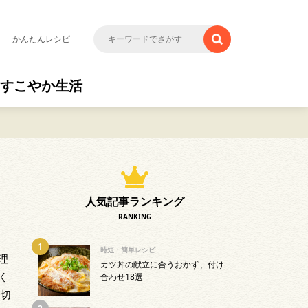
かんたんレシピ
すこやか生活
人気記事ランキング
RANKING
時短・簡単レシピ
理
カツ丼の献立に合うおかず、付け
く
合わせ18選
た切