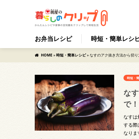
お弁当レシピ
時短・簡単レシ
HOME
»
時短・簡単レシピ
»
なすのアク抜き方法から切り
時短・
なす
で！
なすは
する際
なりま