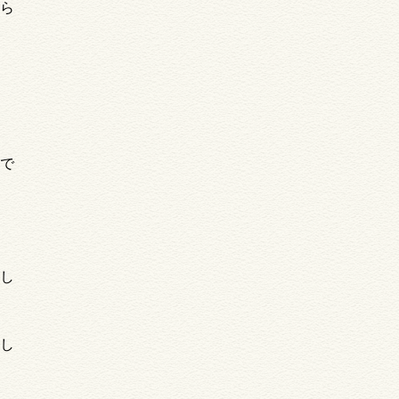
ら
で
し
し