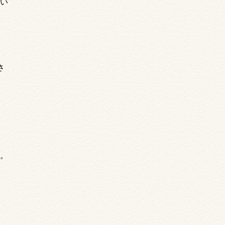
い
さ
。