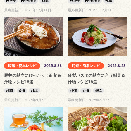
おかず
付け合わせ
副菜
おかず
付け合わせ
副菜
最終更新日 :
2025年12月11日
最終更新日 :
2025年12月11日
時短・簡単レシピ
2025.8.28
時短・簡単レシピ
2025.8.28
豚丼の献立にぴったり！副菜＆
冷製パスタの献立に合う副菜＆
汁物レシピ18選
汁物レシピ18選
副菜
汁物
献立
副菜
汁物
献立
最終更新日 :
2025年9月5日
最終更新日 :
2025年8月27日