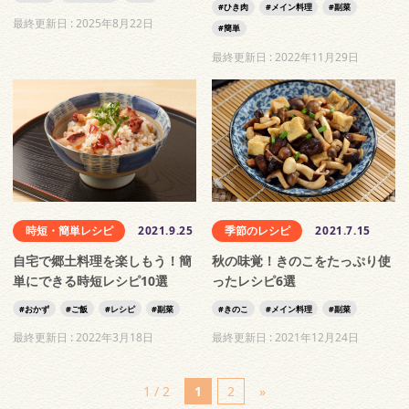
ひき肉
メイン料理
副菜
最終更新日 :
2025年8月22日
簡単
最終更新日 :
2022年11月29日
時短・簡単レシピ
2021.9.25
季節のレシピ
2021.7.15
自宅で郷土料理を楽しもう！簡
秋の味覚！きのこをたっぷり使
単にできる時短レシピ10選
ったレシピ6選
おかず
ご飯
レシピ
副菜
きのこ
メイン料理
副菜
最終更新日 :
2022年3月18日
最終更新日 :
2021年12月24日
1 / 2
1
2
»