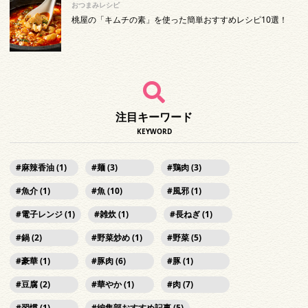
おつまみレシピ
桃屋の「キムチの素」を使った簡単おすすめレシピ10選！
注目キーワード
KEYWORD
麻辣香油 (1)
麺 (3)
鶏肉 (3)
魚介 (1)
魚 (10)
風邪 (1)
電子レンジ (1)
雑炊 (1)
長ねぎ (1)
鍋 (2)
野菜炒め (1)
野菜 (5)
豪華 (1)
豚肉 (6)
豚 (1)
豆腐 (2)
華やか (1)
肉 (7)
習慣 (1)
編集部おすすめ記事 (5)