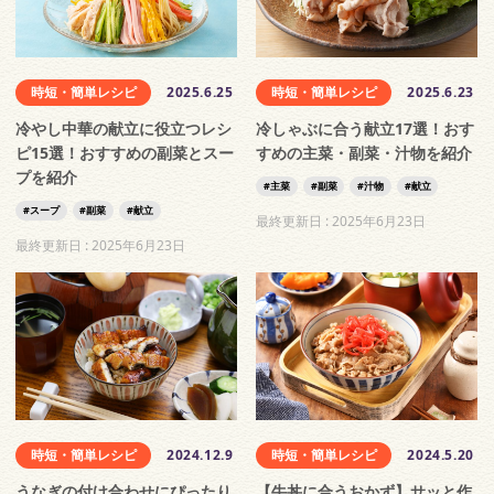
時短・簡単レシピ
2025.6.25
時短・簡単レシピ
2025.6.23
冷やし中華の献立に役立つレシ
冷しゃぶに合う献立17選！おす
ピ15選！おすすめの副菜とスー
すめの主菜・副菜・汁物を紹介
プを紹介
主菜
副菜
汁物
献立
スープ
副菜
献立
最終更新日 :
2025年6月23日
最終更新日 :
2025年6月23日
時短・簡単レシピ
2024.12.9
時短・簡単レシピ
2024.5.20
うなぎの付け合わせにぴったり
【牛丼に合うおかず】サッと作