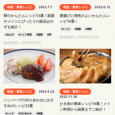
時短・簡単レシピ
2023.7.7
時短・簡単レシピ
2023.6.12
卵のかんたんレシピ13選！副菜
唐揚げと相性のよいかんたんレ
やメインにぴったりの絶品おか
シピ16選！
ずを紹介！
レシピ
副菜
簡単
おかず
メイン料理
副菜
卵
最終更新日 :
2023年6月12日
最終更新日 :
2023年7月7日
時短・簡単レシピ
2023.5.23
時短・簡単レシピ
2022.11.28
ハンバーグの付け合わせにおす
ひき肉の簡単レシピ19選！メイ
すめのレシピ23選
ン料理から副菜までご紹介！
レシピ
付け合わせ
副菜