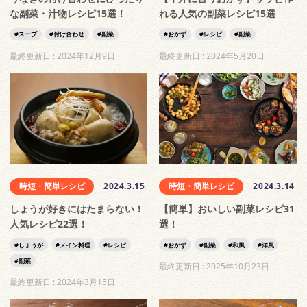
な副菜・汁物レシピ15選！
れる人気の副菜レシピ15選
スープ
付け合わせ
副菜
おかず
レシピ
副菜
最終更新日 :
2024年12月9日
最終更新日 :
2024年5月20日
時短・簡単レシピ
2024.3.15
時短・簡単レシピ
2024.3.14
しょうが好きにはたまらない！
【簡単】おいしい副菜レシピ31
人気レシピ22選！
選！
しょうが
メイン料理
レシピ
おかず
副菜
和風
洋風
副菜
最終更新日 :
2025年10月23日
最終更新日 :
2024年3月15日