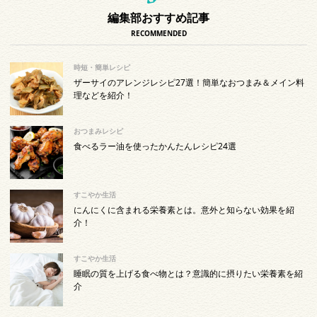
編集部おすすめ記事
RECOMMENDED
時短・簡単レシピ
ザーサイのアレンジレシピ27選！簡単なおつまみ＆メイン料
理などを紹介！
おつまみレシピ
食べるラー油を使ったかんたんレシピ24選
すこやか生活
にんにくに含まれる栄養素とは。意外と知らない効果を紹
介！
すこやか生活
睡眠の質を上げる食べ物とは？意識的に摂りたい栄養素を紹
介