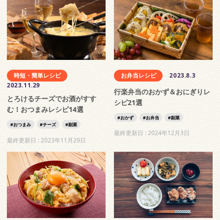
時短・簡単レシピ
お弁当レシピ
2023.8.3
2023.11.29
行楽弁当のおかず＆おにぎりレ
とろけるチーズでお酒がすす
シピ21選
む！おつまみレシピ14選
おかず
お弁当
副菜
おつまみ
チーズ
副菜
最終更新日 :
2024年12月3日
最終更新日 :
2023年11月29日