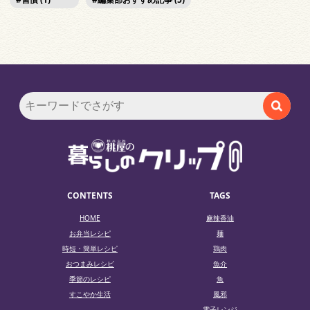
CONTENTS
TAGS
HOME
麻辣香油
お弁当レシピ
麺
時短・簡単レシピ
鶏肉
おつまみレシピ
魚介
季節のレシピ
魚
すこやか生活
風邪
電子レンジ