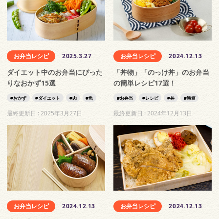
お弁当レシピ
2025.3.27
お弁当レシピ
2024.12.13
ダイエット中のお弁当にぴった
「丼物」「のっけ丼」のお弁当
りなおかず15選
の簡単レシピ17選！
おかず
ダイエット
肉
魚
お弁当
レシピ
丼
時短
最終更新日 :
2025年3月27日
最終更新日 :
2024年12月13日
お弁当レシピ
2024.12.13
お弁当レシピ
2024.12.13