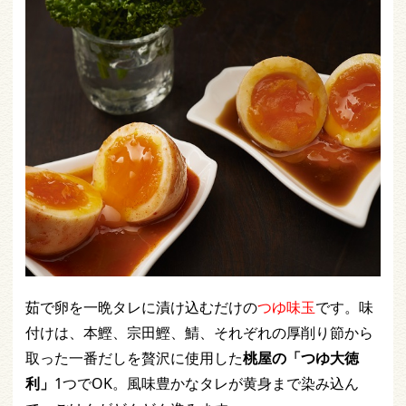
茹で卵を一晩タレに漬け込むだけの
つゆ味玉
です。味
付けは、本鰹、宗田鰹、鯖、それぞれの厚削り節から
取った一番だしを贅沢に使用した
桃屋の「つゆ大徳
利」
1つでOK。風味豊かなタレが黄身まで染み込ん