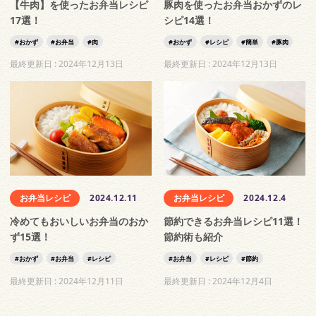
【牛肉】を使ったお弁当レシピ
豚肉を使ったお弁当おかずのレ
17選！
シピ14選！
おかず
お弁当
肉
おかず
レシピ
簡単
豚肉
最終更新日 :
2024年12月13日
最終更新日 :
2024年12月13日
お弁当レシピ
2024.12.11
お弁当レシピ
2024.12.4
冷めてもおいしいお弁当のおか
節約できるお弁当レシピ11選！
ず15選！
節約術も紹介
おかず
お弁当
レシピ
お弁当
レシピ
節約
最終更新日 :
2024年12月11日
最終更新日 :
2024年12月4日