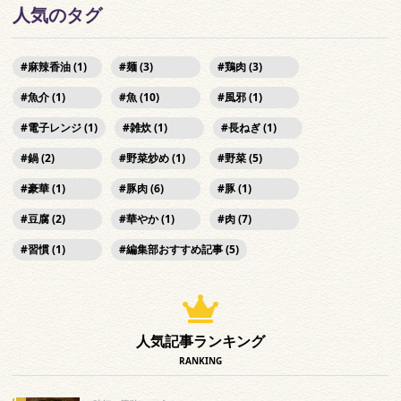
人気のタグ
麻辣香油 (1)
麺 (3)
鶏肉 (3)
魚介 (1)
魚 (10)
風邪 (1)
電子レンジ (1)
雑炊 (1)
長ねぎ (1)
鍋 (2)
野菜炒め (1)
野菜 (5)
豪華 (1)
豚肉 (6)
豚 (1)
豆腐 (2)
華やか (1)
肉 (7)
習慣 (1)
編集部おすすめ記事 (5)
人気記事ランキング
RANKING