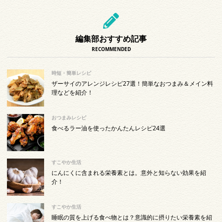
編集部おすすめ記事
RECOMMENDED
時短・簡単レシピ
ザーサイのアレンジレシピ27選！簡単なおつまみ＆メイン料
理などを紹介！
おつまみレシピ
食べるラー油を使ったかんたんレシピ24選
すこやか生活
にんにくに含まれる栄養素とは。意外と知らない効果を紹
介！
すこやか生活
睡眠の質を上げる食べ物とは？意識的に摂りたい栄養素を紹