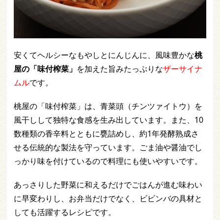
安くてヘルシーなもやしとにんじんに、風味豊かな
桃
屋の「味付榨菜」
を加えた旨みたっぷりな
ザーサイナ
ムル
です。
桃屋の「味付榨菜」は、青菜頭（チンツァイトウ）を
風干しして独特な食感を生み出しています。また、10
数種類の香辛料とともに甕詰めし、約1年発酵熟成さ
せる伝統的な製法を守っています。ごま油や醤油でし
っかり味を付けているので料理にも使いやすいです。
あっさりした野菜に和えるだけでごはんが進む味わい
に早変わりし、お弁当だけでなく、ビビンバの具材と
しても活躍するレシピです。