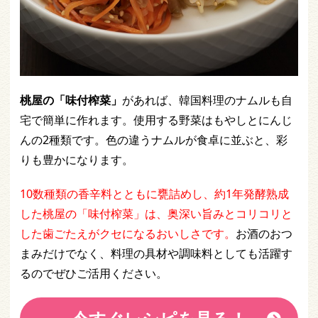
桃屋の「味付榨菜」
があれば、韓国料理のナムルも自
宅で簡単に作れます。使用する野菜はもやしとにんじ
んの2種類です。色の違うナムルが食卓に並ぶと、彩
りも豊かになります。
10数種類の香辛料とともに甕詰めし、約1年発酵熟成
した桃屋の「味付榨菜」は、奥深い旨みとコリコリと
した歯ごたえがクセになるおいしさです。
お酒のおつ
まみだけでなく、料理の具材や調味料としても活躍す
るのでぜひご活用ください。