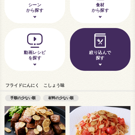
シーン
食材
から探す
から探す
動画レシピ
絞り込んで
を探す
探す
フライドにんにく こしょう味
手順の少ない順
材料の少ない順