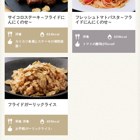
サイコロステーキ～フライドに
フレッシュトマトパスタ～フラ
んにくのせ～
イドにんにくのせ～
洋食
624kcal
洋食
638kcal
カリカリ食感とステーキの相性抜
トマトの酸味がGood!
群！
フライドガーリックライス
和食 洋食
455kcal
お手軽ガーリックライス♪