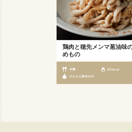
鶏肉と穂先メンマ葱油味
めもの
中華
231kcal
かんたん炒めもの