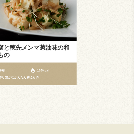
腐と穂先メンマ葱油味の和
もの
中華
105kcal
香り豊かなかんたん和えもの