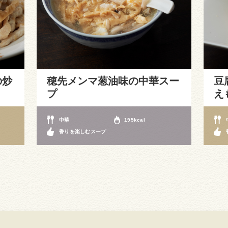
の炒
穂先メンマ葱油味の中華スー
豆
プ
え
中華
195kcal
香りを楽しむスープ