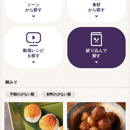
シーン
食材
から探す
から探す
動画レシピ
絞り込んで
を探す
探す
鯛みそ
手順の少ない順
材料の少ない順