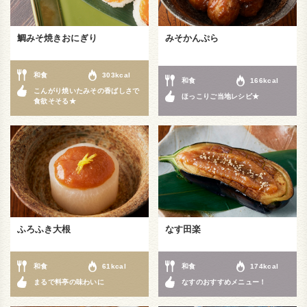
鯛みそ焼きおにぎり
みそかんぷら
和食
303kcal
和食
166kcal
こんがり焼いたみその香ばしさで
ほっこりご当地レシピ★
食欲そそる★
ふろふき大根
なす田楽
和食
61kcal
和食
174kcal
まるで料亭の味わいに
なすのおすすめメニュー！