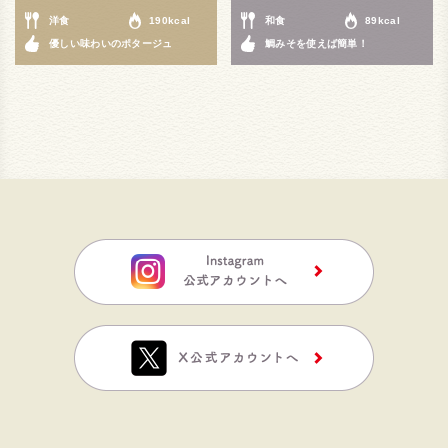
洋食
190kcal
和食
89kcal
優しい味わいのポタージュ
鯛みそを使えば簡単！