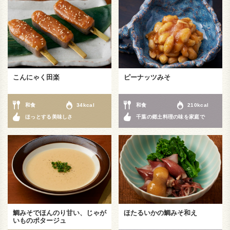
こんにゃく田楽
ピーナッツみそ
和食
34kcal
和食
210kcal
ほっとする美味しさ
千葉の郷土料理の味を家庭で
鯛みそでほんのり甘い、じゃが
ほたるいかの鯛みそ和え
いものポタージュ