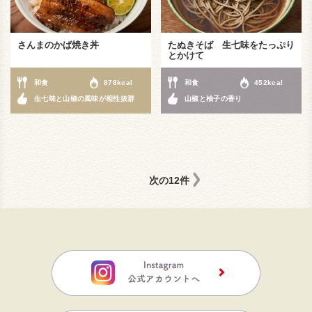
さんまのかば焼き丼
たぬきそば 生七味をたっぷり
とかけて
和食
878kcal
和食
452kcal
生七味と山椒の風味が相性抜群
山椒と柚子の香り
次の12件