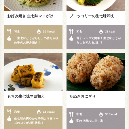
お好み焼き 生七味マヨがけ
ブロッコリーの生七味和え
和食
554kcal
和食
38kcal
「生七味とうがらし」の香りが決
電子レンジで簡単！生七味とうが
め手のお好み焼き！
らしを和えるだけ！
もちの生七味マヨ和え
たぬきおにぎり
和食
449kcal
和食
333kcal
生七味の爽やかな辛味とマヨネー
変わり種おにぎり①
ズのコクが相性抜群！