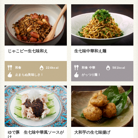
じゃこピー生七味和え
生七味中華和え麺
和食
224kcal
和食 中華
581kcal
止まらぬ美味しさ！
がっつり麺！
ゆで豚 生七味中華風ソースが
大和芋の生七味揚げ
け