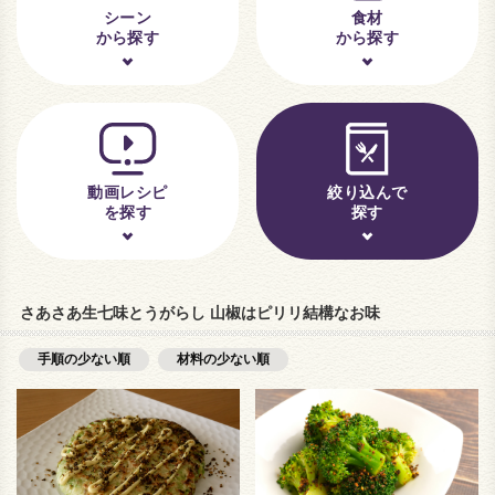
シーン
食材
から探す
から探す
動画レシピ
絞り込んで
を探す
探す
さあさあ生七味とうがらし 山椒はピリリ結構なお味
手順の少ない順
材料の少ない順