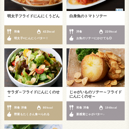
明太子フライドにんにくうどん
白身魚のトマトソテー
和食
422kcal
洋食
220kcal
明太子×にんにくバター！
お魚のソテーにかけても◎
サラダ～フライドにんにくのせ
じゃがいものソテー～フライド
～
にんにくのせ～
和食 洋食
80kcal
和食 洋食
194kcal
野菜もたくさん食べられる
新感覚じゃがバター♪