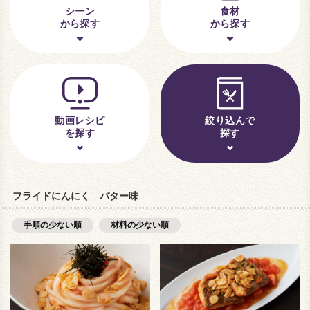
シーン
食材
から探す
から探す
動画レシピ
絞り込んで
を探す
探す
フライドにんにく バター味
手順の少ない順
材料の少ない順