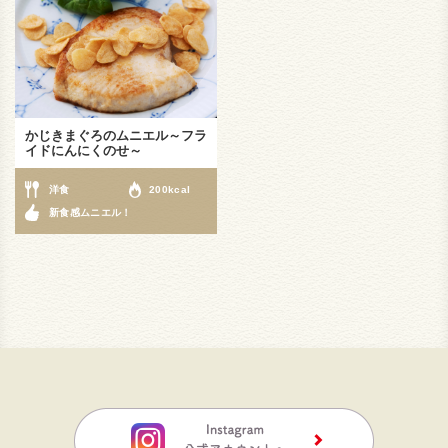
かじきまぐろのムニエル～フラ
イドにんにくのせ～
洋食
200kcal
新食感ムニエル！