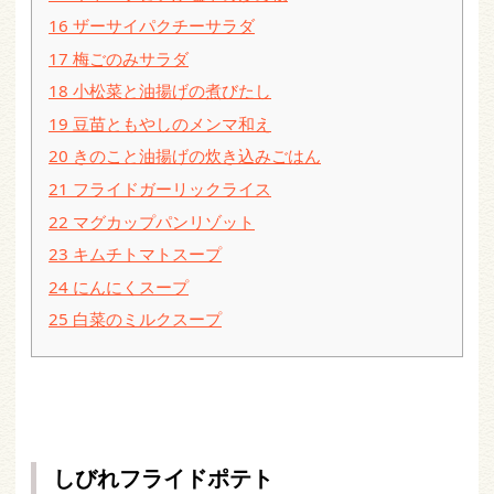
16
ザーサイパクチーサラダ
17
梅ごのみサラダ
18
小松菜と油揚げの煮びたし
19
豆苗ともやしのメンマ和え
20
きのこと油揚げの炊き込みごはん
21
フライドガーリックライス
22
マグカップパンリゾット
23
キムチトマトスープ
24
にんにくスープ
25
白菜のミルクスープ
しびれフライドポテト