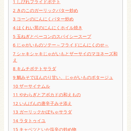
1
しびれフライドポテト
2
きのこのガーリックバター炒め
3
コーンのにんにくバター炒め
4
はくれい茸のにんにくホイル焼き
5
玉ねぎとベーコンのスパイシースープ
6
じゃがいものソテー～フライドにんにくのせ～
7
シャキシャキじゃがいもとザーサイのマヨネーズ和
え
8
キムチポテトサラダ
9
鯛みそでほんのり甘い、じゃがいものポタージュ
10
ザーサイナムル
11
やわらぎとアボカドの和えもの
12
いんげんの唐辛子みそ添え
13
ガーリックかぼちゃサラダ
14
ラタトゥイユ
15
キャベツといか塩辛の炒め物