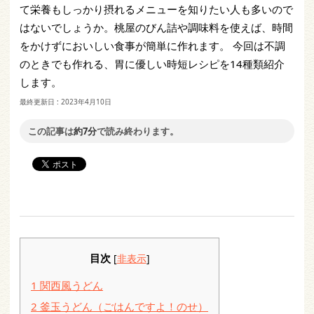
て栄養もしっかり摂れるメニューを知りたい人も多いので
はないでしょうか。桃屋のびん詰や調味料を使えば、時間
をかけずにおいしい食事が簡単に作れます。 今回は不調
のときでも作れる、胃に優しい時短レシピを14種類紹介
します。
最終更新日 :
2023年4月10日
この記事は
約7分
で読み終わります。
目次
[
非表示
]
1
関西風うどん
2
釜玉うどん（ごはんですよ！のせ）