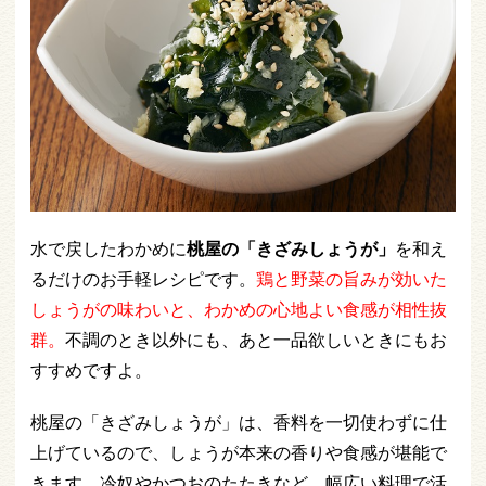
水で戻したわかめに
桃屋の「きざみしょうが」
を和え
るだけのお手軽レシピです。
鶏と野菜の旨みが効いた
しょうがの味わいと、わかめの心地よい食感が相性抜
群
。
不調のとき以外にも、あと一品欲しいときにもお
すすめですよ。
桃屋の「きざみしょうが」は、香料を一切使わずに仕
上げているので、しょうが本来の香りや食感が堪能で
きます。冷奴やかつおのたたきなど、幅広い料理で活