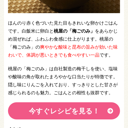
ほんのり赤く色づいた見た目もきれいな卵かけごはん
です。白飯
米
に卵白と
桃屋の「梅ごのみ」
をあらかじ
め混ぜれば、ふわふわ食感に仕上がります。桃屋の
「梅ごのみ」の
爽やかな酸味と昆布の旨みが効いた味
わい
で、体調が悪いときでも食べやすい一品
です。
桃屋の「梅ごのみ」は自社製造の梅干しを使い、塩味
や酸味の角が取れたまろやかな口当たりが特徴です。
隠し味にりんごを入れており、すっきりとした甘さが
感じられるのも魅力。ごはんとの相性も抜群です。
今すぐレシピを見る！