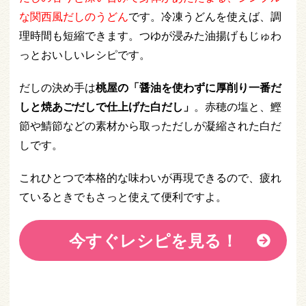
な関西風だしのうどん
です。冷凍うどんを使えば、調
理時間も短縮できます。つゆが浸みた油揚げもじゅわ
っとおいしいレシピです。
だしの決め手は
桃屋の「醤油を使わずに厚削り一番だ
しと焼あごだしで仕上げた白だし」
。赤穂の塩と、鰹
節や鯖節などの素材から取っただしが凝縮された白だ
しです。
これひとつで本格的な味わいが再現できるので、疲れ
ているときでもさっと使えて便利ですよ。
今すぐレシピを見る！