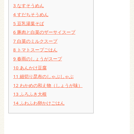
3
なすそうめん
4
すだちそうめん
5
豆乳湯葉そば
6
豚肉と白菜のザーサイスープ
7
白菜のミルクスープ
8
トマトスープごはん
9
春雨のしょうがスープ
10
あんかけ豆腐
11
細切り昆布のしゃぶしゃぶ
12
わかめの和え物（しょうが味）
13
ふろふき大根
14
ふわふわ卵かけごはん