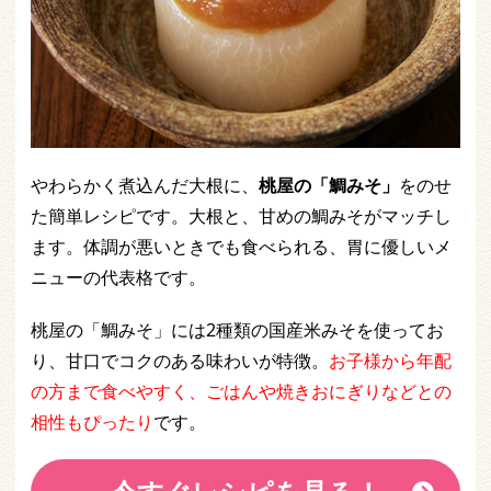
やわらかく煮込んだ大根に、
桃屋の「鯛みそ」
をのせ
た簡単レシピです。大根と、甘めの鯛みそがマッチし
ます。体調が悪いときでも食べられる、胃に優しいメ
ニューの代表格です。
桃屋の「鯛みそ」には2種類の国産米みそを使ってお
り、甘口でコクのある味わいが特徴。
お子様から年配
の方まで食べやすく
、ごはんや焼きおにぎりなどとの
相性もぴったり
です。