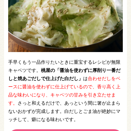
手早くもう一品作りたいときに重宝するレシピが無限
キャベツです。
桃屋の「醤油を使わずに厚削り一番だ
しと焼あごだしで仕上げた白だし」
は
合わせだしをベ
ースに醤油を使わずに仕上げているので、香り高く上
品な味わいになり、キャベツの甘みを引き立たせま
す。
さっと和えるだけで、あっという間に箸が止まら
ないおかずが完成します。白だしとごま油が絶妙にマ
ッチして、癖になる味わいです。