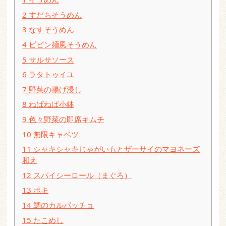
2
すだちそうめん
3
なすそうめん
4
ビビン麺風そうめん
5
サルサソース
6
ラタトゥイユ
7
野菜の揚げ浸し
8
ねばねば小鉢
9
色々野菜の即席キムチ
10
無限キャベツ
11
シャキシャキじゃがいもとザーサイのマヨネーズ
和え
12
スパイシーロール（まぐろ）
13
ポキ
14
鯛のカルパッチョ
15
たこめし