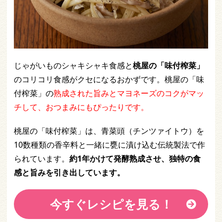
じゃがいものシャキシャキ食感と
桃屋の「味付榨菜」
のコリコリ食感がクセになるおかずです。桃屋の「味
付榨菜」の
熟成された旨みとマヨネーズのコクがマッ
チして、おつまみにもぴったりです。
桃屋の「味付榨菜」は、青菜頭（チンツァイトウ）を
10数種類の香辛料と一緒に甕に漬け込む伝統製法で作
られています。
約1年かけて発酵熟成させ、独特の食
感と旨みを引き出しています。
今すぐレシピを見る！