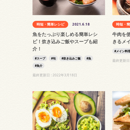
時短・簡単レシピ
2021.6.18
時短・
魚をたっぷり楽しめる簡単レシ
牛肉を
ピ！炊き込みご飯やスープも紹
きるメ
介！
メイン料
スープ
旬
炊き込みご飯
魚
最終更新日 
魚介
最終更新日 :
2022年3月18日