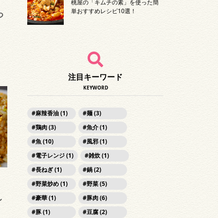
桃屋の「キムチの素」を使った簡
単おすすめレシピ10選！
つ
注目キーワード
KEYWORD
麻辣香油 (1)
麺 (3)
鶏肉 (3)
魚介 (1)
魚 (10)
風邪 (1)
電子レンジ (1)
雑炊 (1)
長ねぎ (1)
鍋 (2)
野菜炒め (1)
野菜 (5)
豪華 (1)
豚肉 (6)
レ
豚 (1)
豆腐 (2)