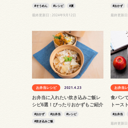
そうめん
レシピ
夏
おかず
最終更新日 :
2024年9月12日
最終更新日 
お弁当レシピ
2021.4.23
お弁当
お弁当に入れたい炊き込みご飯レ
食パン
シピ6選！ぴったりおかずもご紹介
トース
おかず
お弁当
レシピ
お弁当
炊き込みご飯
最終更新日 