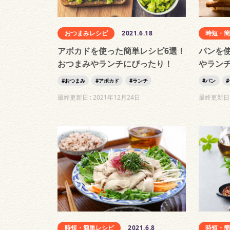
おつまみレシピ
2021.6.18
時短・
アボカドを使った簡単レシピ6選！
パンを
おつまみやランチにぴったり！
やラン
おつまみ
アボカド
ランチ
パン
最終更新日 :
2021年12月24日
最終更新日 
時短・簡単レシピ
2021.6.8
時短・