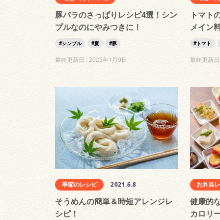
豚バラのさっぱりレシピ4選！シン
トマト
プルなのにやみつきに！
メイン
シンプル
夏
豚
トマト
最終更新日 :
2025年1月9日
最終更新日 
季節のレシピ
2021.6.8
お弁当
そうめんの簡単＆時短アレンジレ
健康的
シピ！
カロリ