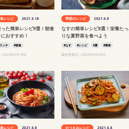
簡単レシピ
2021.6.18
季節のレシピ
2021.6.8
使った簡単レシピ9選！朝食
なすの簡単レシピ8選！栄養たっ
チにおすすめ！
りな夏野菜を食べよう
ランチ
朝食
なす
レシピ
夏
簡単
:
2022年3月18日
最終更新日 :
2022年4月26日
簡単レシピ
2021.6.8
おつまみレシピ
2021.6.8