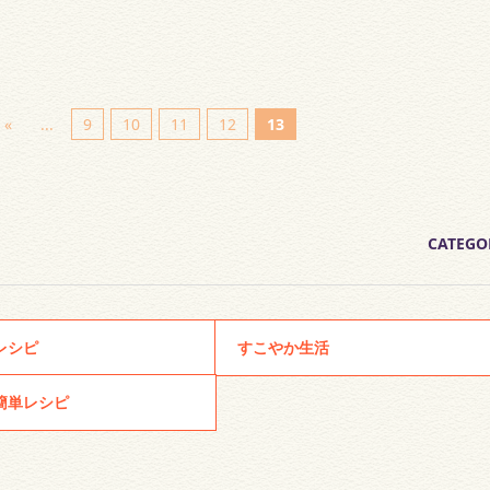
«
...
9
10
11
12
13
CATEGO
レシピ
すこやか生活
簡単レシピ