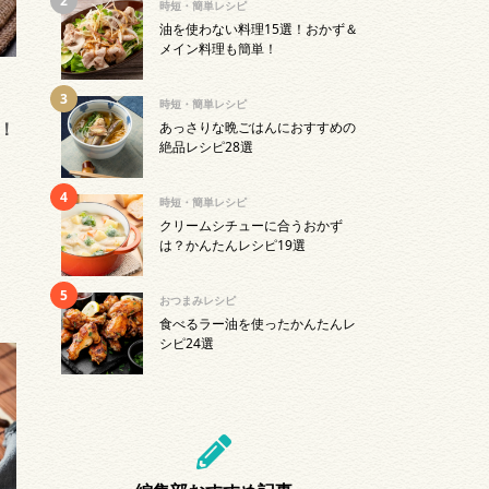
時短・簡単レシピ
油を使わない料理15選！おかず＆
メイン料理も簡単！
時短・簡単レシピ
！
あっさりな晩ごはんにおすすめの
絶品レシピ28選
時短・簡単レシピ
クリームシチューに合うおかず
は？かんたんレシピ19選
おつまみレシピ
食べるラー油を使ったかんたんレ
シピ24選