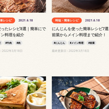
簡単レシピ
2021.6.18
時短・簡単レシピ
2021.6.18
使ったレシピ8選｜簡単にで
にんじんを使った簡単レシピ7選
イン料理を紹介
前菜からメイン料理まで紹介！
理
牛肉
肉
にんじん
メイン料理
前菜
:
2022年3月18日
最終更新日 :
2022年3月18日