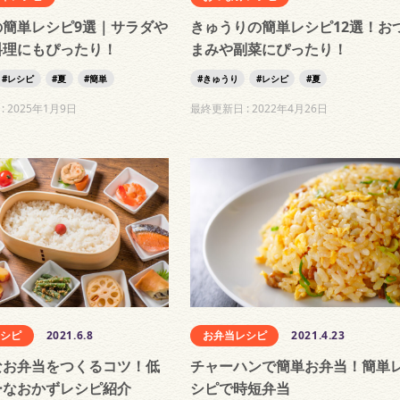
の簡単レシピ9選｜サラダや
きゅうりの簡単レシピ12選！お
料理にもぴったり！
まみや副菜にぴったり！
レシピ
夏
簡単
きゅうり
レシピ
夏
:
2025年1月9日
最終更新日 :
2022年4月26日
レシピ
2021.6.8
お弁当レシピ
2021.4.23
なお弁当をつくるコツ！低
チャーハンで簡単お弁当！簡単
ーなおかずレシピ紹介
シピで時短弁当