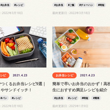
お弁当
レシピ
お弁当
ご飯
チャーハン
時短
:
2022年3月18日
最終更新日 :
2022年3月18日
レシピ
2021.4.23
お弁当レシピ
2021.4.23
でつくるお弁当レシピ9選｜
簡単で早いお弁当のおかず！高
トやサンドイッチ！
生におすすめ満足レシピを紹介
パン
レシピ
お弁当
レシピ
時短
簡単
:
2022年3月18日
最終更新日 :
2025年1月9日