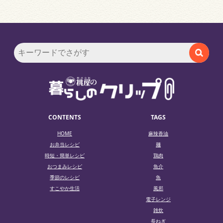
CONTENTS
TAGS
HOME
麻辣香油
お弁当レシピ
麺
時短・簡単レシピ
鶏肉
おつまみレシピ
魚介
季節のレシピ
魚
すこやか生活
風邪
電子レンジ
雑炊
長ねぎ