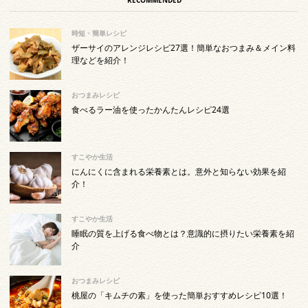
時短・簡単レシピ
ザーサイのアレンジレシピ27選！簡単なおつまみ＆メイン料
理などを紹介！
おつまみレシピ
食べるラー油を使ったかんたんレシピ24選
すこやか生活
にんにくに含まれる栄養素とは。意外と知らない効果を紹
介！
すこやか生活
睡眠の質を上げる食べ物とは？意識的に摂りたい栄養素を紹
介
おつまみレシピ
桃屋の「キムチの素」を使った簡単おすすめレシピ10選！