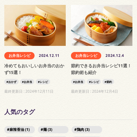
お弁当レシピ
2024.12.11
お弁当レシピ
2024.12.4
冷めてもおいしいお弁当のおか
節約できるお弁当レシピ11選！
ず15選！
節約術も紹介
おかず
お弁当
レシピ
お弁当
レシピ
節約
最終更新日 :
2024年12月11日
最終更新日 :
2024年12月4日
人気のタグ
麻辣香油 (1)
麺 (3)
鶏肉 (3)