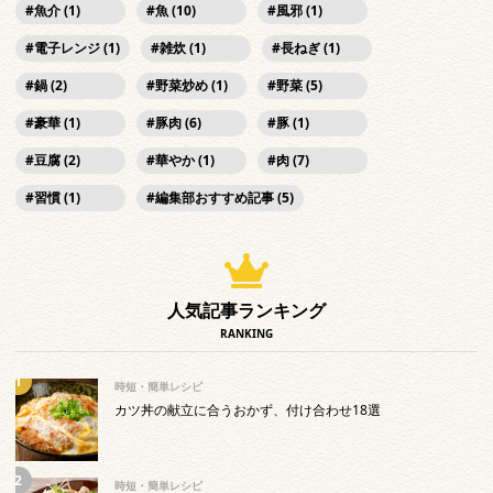
魚介 (1)
魚 (10)
風邪 (1)
電子レンジ (1)
雑炊 (1)
長ねぎ (1)
鍋 (2)
野菜炒め (1)
野菜 (5)
豪華 (1)
豚肉 (6)
豚 (1)
豆腐 (2)
華やか (1)
肉 (7)
習慣 (1)
編集部おすすめ記事 (5)
人気記事ランキング
RANKING
時短・簡単レシピ
カツ丼の献立に合うおかず、付け合わせ18選
時短・簡単レシピ