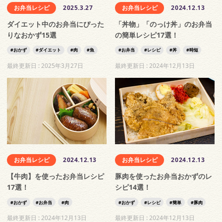
お弁当レシピ
2025.3.27
お弁当レシピ
2024.12.13
ダイエット中のお弁当にぴった
「丼物」「のっけ丼」のお弁当
りなおかず15選
の簡単レシピ17選！
おかず
ダイエット
肉
魚
お弁当
レシピ
丼
時短
最終更新日 :
2025年3月27日
最終更新日 :
2024年12月13日
お弁当レシピ
2024.12.13
お弁当レシピ
2024.12.13
【牛肉】を使ったお弁当レシピ
豚肉を使ったお弁当おかずのレ
17選！
シピ14選！
おかず
お弁当
肉
おかず
レシピ
簡単
豚肉
最終更新日 :
2024年12月13日
最終更新日 :
2024年12月13日