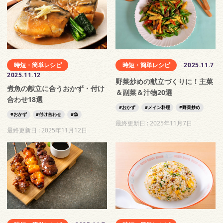
時短・簡単レシピ
時短・簡単レシピ
2025.11.7
2025.11.12
野菜炒めの献立づくりに！主菜
煮魚の献立に合うおかず・付け
＆副菜＆汁物20選
合わせ18選
おかず
メイン料理
野菜炒め
おかず
付け合わせ
魚
最終更新日 :
2025年11月7日
最終更新日 :
2025年11月12日