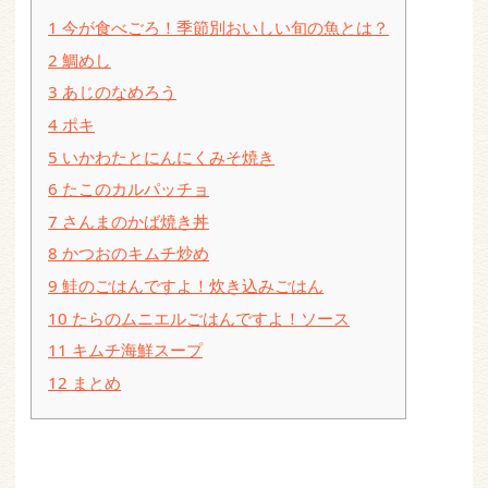
1
今が食べごろ！季節別おいしい旬の魚とは？
2
鯛めし
3
あじのなめろう
4
ポキ
5
いかわたとにんにくみそ焼き
6
たこのカルパッチョ
7
さんまのかば焼き丼
8
かつおのキムチ炒め
9
鮭のごはんですよ！炊き込みごはん
10
たらのムニエルごはんですよ！ソース
11
キムチ海鮮スープ
12
まとめ