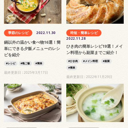
季節のレシピ
2022.11.30
時短・簡単レシピ
2022.11.28
鍋以外の温かい食べ物16選！簡
ひき肉の簡単レシピ19選！メイ
単にできる夕飯メニューのレシ
ン料理から副菜までご紹介！
ピを紹介
ひき肉
メイン料理
副菜
レシピ
晩ご飯
簡単
簡単
最終更新日 :
2025年3月17日
最終更新日 :
2022年11月29日