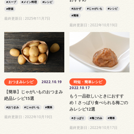
スープ
メイン料理
レシピ
おかず
じゃがいも
レシピ
野菜
簡単
最終更新日 :
2025年11月7日
最終更新日 :
2022年10月19日
おつまみレシピ
2022.10.19
時短・簡単レシピ
2022.10.17
【簡単】じゃがいものおつまみ
もう一品欲しいときにおすす
絶品レシピ15選
め！さっぱり食べられる梅ごの
おつまみ
じゃがいも
簡単
みレシピ12選
最終更新日 :
2022年10月19日
さっぱり
梅ごのみ
簡単
最終更新日 :
2022年10月17日