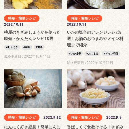
時短・簡単レシピ
時短・簡単レシピ
2022.10.11
2022.10.11
桃屋のきざみしょうがを使った
いかの塩辛のアレンジレシピ8
時短・かんたんレシピ18選
選！お酒のおつまみやメイン料
理まで紹介
しょうが
時短
簡単
いか塩辛
おつまみ
メイン料理
最終更新日 :
2022年10月11日
最終更新日 :
2022年10月11日
時短・簡単レシピ
2022.9.12
時短・簡単レシピ
2022.9.9
にんにく好き必見！簡単にんに
香ばしくて食欲そそる！きざみ