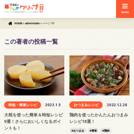
MENU
HOME
»
administer
»
ページ 10
この著者の投稿一覧
時短・簡単レシピ
2023.1.5
おつまみレシピ
2022.12.28
大根を使った簡単＆時短レシピ
鶏肉を使ったかんたんおつまみ
9選！さらにおいしくなるポイ
レシピ18選！
ントも！
おつまみ
簡単
鶏肉