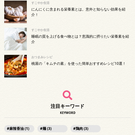
すこやか生活
にんにくに含まれる栄養素とは。意外と知らない効果を紹
介！
すこやか生活
睡眠の質を上げる食べ物とは？意識的に摂りたい栄養素を紹
介
おつまみレシピ
桃屋の「キムチの素」を使った簡単おすすめレシピ10選！
注目キーワード
KEYWORD
麻辣香油 (1)
麺 (3)
鶏肉 (3)