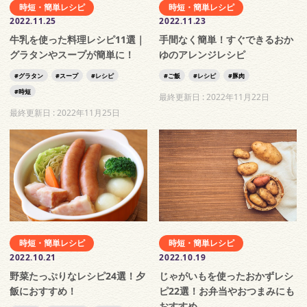
時短・簡単レシピ
時短・簡単レシピ
2022.11.25
2022.11.23
牛乳を使った料理レシピ11選｜
手間なく簡単！すぐできるおか
グラタンやスープが簡単に！
ゆのアレンジレシピ
グラタン
スープ
レシピ
ご飯
レシピ
豚肉
時短
最終更新日 :
2022年11月22日
最終更新日 :
2022年11月25日
時短・簡単レシピ
時短・簡単レシピ
2022.10.21
2022.10.19
野菜たっぷりなレシピ24選！夕
じゃがいもを使ったおかずレシ
飯におすすめ！
ピ22選！お弁当やおつまみにも
おすすめ