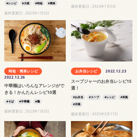
レシピ
大根
時短
簡単
最終更新日 :
2023年1月5日
最終更新日 :
2023年1月5日
時短・簡単レシピ
お弁当レシピ
2022.12.23
2022.12.26
スープジャーのお弁当レシピ15
中華麺はいろんなアレンジがで
選！
きる！かんたんレシピ10選
お弁当
スープ
レシピ
和風
そば
中華麺
麺
洋風
最終更新日 :
2023年1月5日
最終更新日 :
2025年3月17日