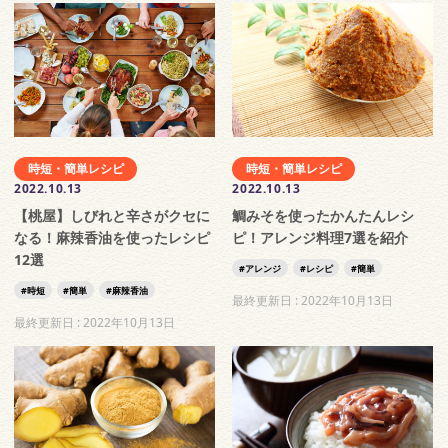
時短・簡単レシピ
時短・簡単レシピ
2022.10.13
2022.10.13
【桃屋】しびれと辛さがクセに
鯛みそを使ったかんたんレシ
なる！麻辣香油を使ったレシピ
ピ！アレンジ料理7選を紹介
12選
アレンジ
レシピ
簡単
時短
簡単
麻辣香油
最終更新日 :
2022年10月13日
最終更新日 :
2022年10月13日