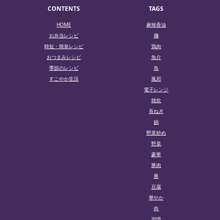
CONTENTS
TAGS
HOME
麻辣香油
お弁当レシピ
麺
時短・簡単レシピ
鶏肉
おつまみレシピ
魚介
季節のレシピ
魚
すこやか生活
風邪
電子レンジ
雑炊
長ねぎ
鍋
野菜炒め
野菜
豪華
豚肉
豚
豆腐
華やか
肉
習慣