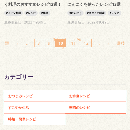
く料理のおすすめレシピ13選！
にんにくを使ったレシピ13選
メイン料理
レシピ
簡単
にんにく
スタミナ料理
レシピ
最終更新日 :
2022年9月9日
最終更新日 :
2022年9月9日
10 / 13
« 先
頭
«
...
8
9
10
11
12
...
»
最後
»
カテゴリー
おつまみレシピ
お弁当レシピ
すこやか生活
季節のレシピ
時短・簡単レシピ