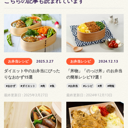
こちらの記事も読まれています
お弁当レシピ
2025.3.27
お弁当レシピ
2024.12.13
ダイエット中のお弁当にぴった
「丼物」「のっけ丼」のお弁当
りなおかず15選
の簡単レシピ17選！
おかず
ダイエット
肉
魚
お弁当
レシピ
丼
時短
最終更新日 :
2025年3月27日
最終更新日 :
2024年12月13日