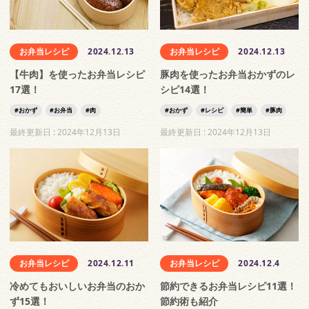
お弁当レシピ
2024.12.13
お弁当レシピ
2024.12.13
【牛肉】を使ったお弁当レシピ
豚肉を使ったお弁当おかずのレ
17選！
シピ14選！
おかず
お弁当
肉
おかず
レシピ
簡単
豚肉
最終更新日 :
2024年12月13日
最終更新日 :
2024年12月13日
お弁当レシピ
2024.12.11
お弁当レシピ
2024.12.4
冷めてもおいしいお弁当のおか
節約できるお弁当レシピ11選！
ず15選！
節約術も紹介