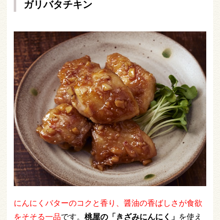
ガリバタチキン
にんにくバターのコクと香り、醤油の香ばしさが食欲
をそそる一品
です。
桃屋の「きざみにんにく」
を使え