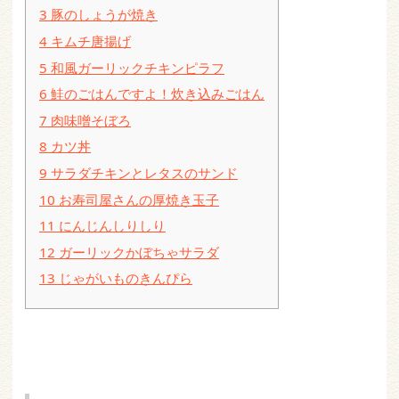
3
豚のしょうが焼き
4
キムチ唐揚げ
5
和風ガーリックチキンピラフ
6
鮭のごはんですよ！炊き込みごはん
7
肉味噌そぼろ
8
カツ丼
9
サラダチキンとレタスのサンド
10
お寿司屋さんの厚焼き玉子
11
にんじんしりしり
12
ガーリックかぼちゃサラダ
13
じゃがいものきんぴら