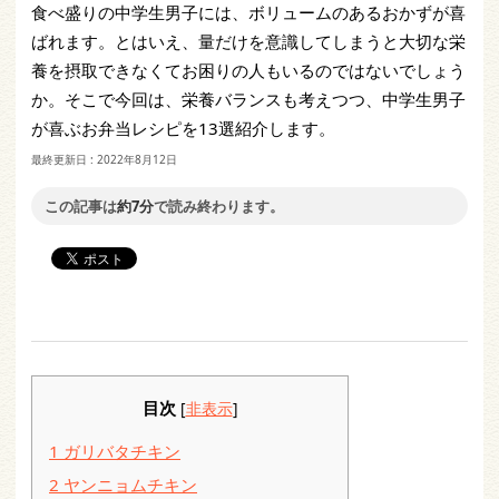
食べ盛りの中学生男子には、ボリュームのあるおかずが喜
ばれます。とはいえ、量だけを意識してしまうと大切な栄
養を摂取できなくてお困りの人もいるのではないでしょう
か。そこで今回は、栄養バランスも考えつつ、中学生男子
が喜ぶお弁当レシピを13選紹介します。
最終更新日 :
2022年8月12日
この記事は
約7分
で読み終わります。
目次
[
非表示
]
1
ガリバタチキン
2
ヤンニョムチキン