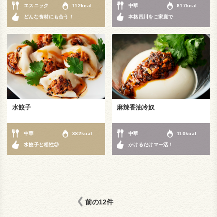
エスニック
112kcal
中華
617kcal
どんな食材にも合う！
本格四川をご家庭で
水餃子
麻辣香油冷奴
中華
382kcal
中華
110kcal
水餃子と相性◎
かけるだけマー活！
前の12件