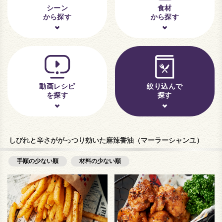
シーン
食材
から探す
から探す
動画レシピ
絞り込んで
を探す
探す
しびれと辛さががっつり効いた麻辣香油（マーラーシャンユ）
手順の少ない順
材料の少ない順