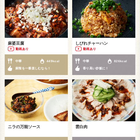
麻婆豆腐
しびれチャーハン
動画あり
動画あり
中華
449kcal
中華
826kcal
麻辣を一番楽しむなら！
香り高い炒飯に！
ニラの万能ソース
雲白肉