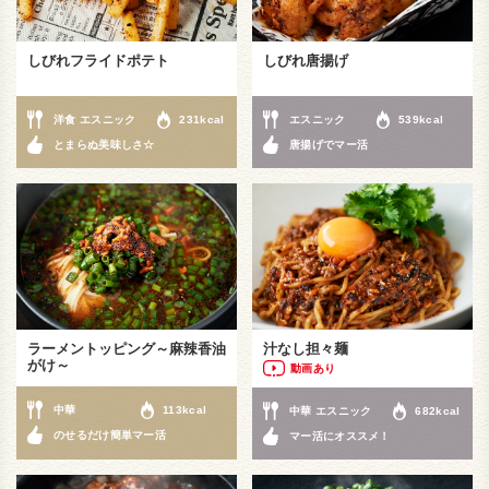
しびれフライドポテト
しびれ唐揚げ
洋食 エスニック
231kcal
エスニック
539kcal
とまらぬ美味しさ☆
唐揚げでマー活
ラーメントッピング～麻辣香油
汁なし担々麺
がけ～
動画あり
中華
113kcal
中華 エスニック
682kcal
のせるだけ簡単マー活
マー活にオススメ！