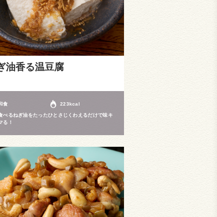
ぎ油香る温豆腐
和食
223kcal
食べるねぎ油をたったひとさじくわえるだけで味キ
マる！