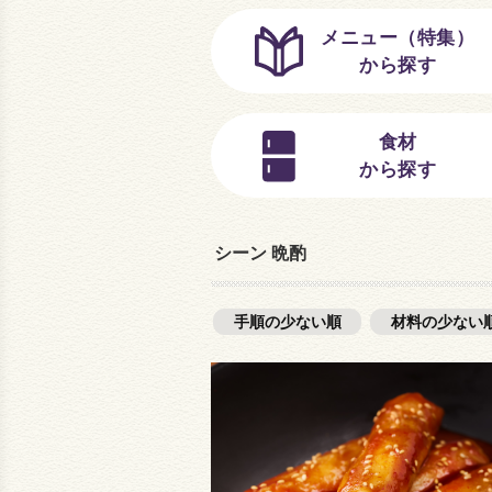
メニュー（特集）
から探す
食材
から探す
シーン 晩酌
手順の少ない順
材料の少ない