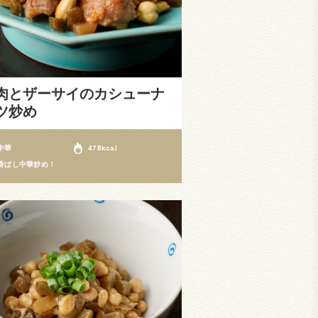
肉とザーサイのカシューナ
ツ炒め
中華
478kcal
香ばし中華炒め！