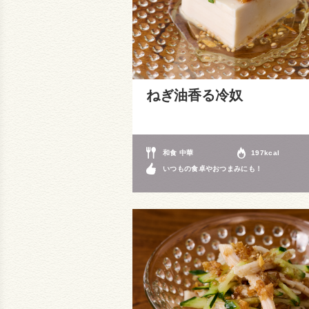
ねぎ油香る冷奴
和食 中華
197kcal
いつもの食卓やおつまみにも！