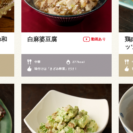
の和
白麻婆豆腐
鶏
動画あり
ッ
中華
277kcal
味付けは「きざみ榨菜」だけ！