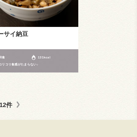
ーサイ納豆
和食
131kcal
コリコリ食感がたまらない♪
12件