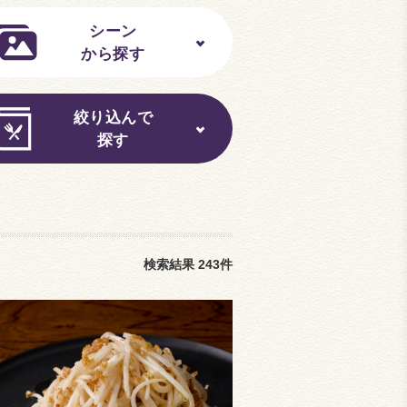
シーン
から探す
絞り込んで
探す
検索結果
243
件