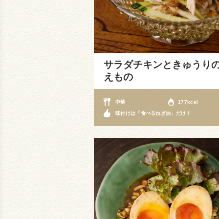
サラダチキンときゅうり
えもの
中華
177kcal
味付けは「食べるねぎ油」だけ！