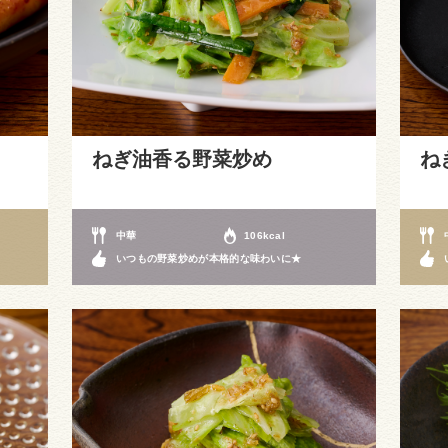
ねぎ油香る野菜炒め
ね
中華
106kcal
いつもの野菜炒めが本格的な味わいに★