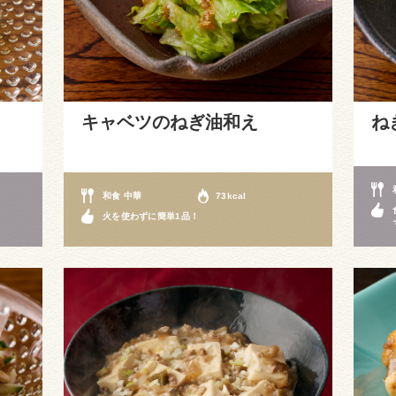
キャベツのねぎ油和え
ね
和食 中華
73kcal
火を使わずに簡単1品！