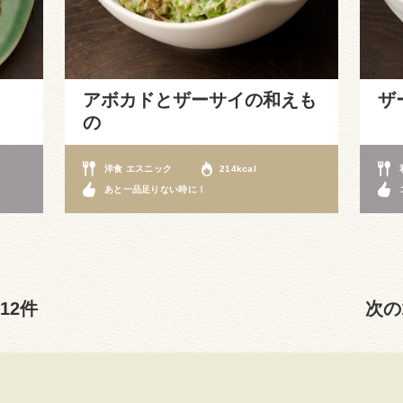
アボカドとザーサイの和えも
ザ
の
洋食 エスニック
214kcal
あと一品足りない時に！
12件
次の