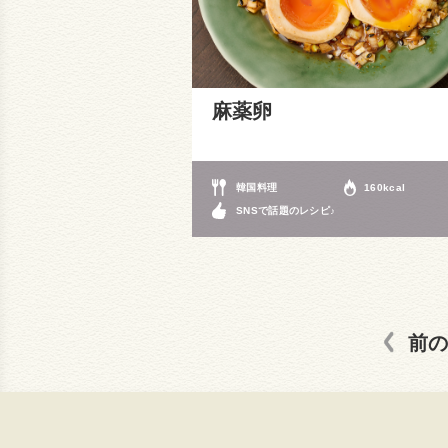
麻薬卵
韓国料理
160kcal
SNSで話題のレシピ♪
前の