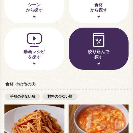
シーン
食材
から探す
から探す
動画レシピ
絞り込んで
を探す
探す
食材 その他の肉
手順の少ない順
材料の少ない順