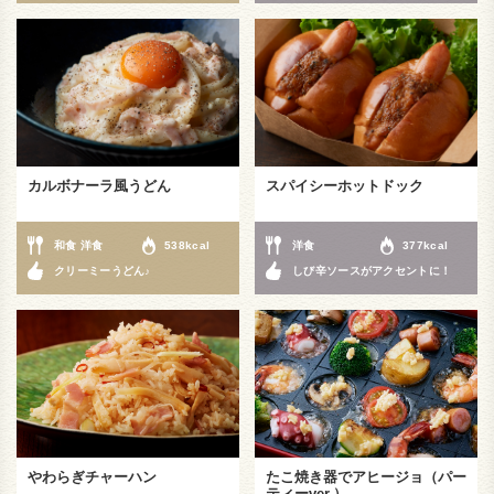
カルボナーラ風うどん
スパイシーホットドック
和食 洋食
538kcal
洋食
377kcal
クリーミーうどん♪
しび辛ソースがアクセントに！
やわらぎチャーハン
たこ焼き器でアヒージョ（パー
ティーver.）