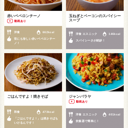
赤いペペロンチーノ
玉ねぎとベーコンのスパイシー
スープ
動画あり
洋食
662kcal
洋食 エスニック
146kcal
世にも珍しい赤いペペロンチー
スパイシーさが絶妙！
ノ！
ごはんですよ！焼きそば
ジャンバラヤ
動画あり
和食
473kcal
洋食 エスニック
401kcal
「ごはんですよ！」は焼きそばも
炊飯器で簡単に！
いけるんです！