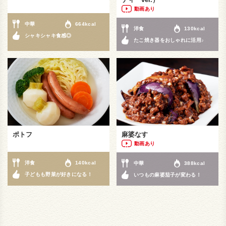
動画あり
中華
664kcal
洋食
130kcal
シャキシャキ食感◎
たこ焼き器をおしゃれに活用♪
ポトフ
麻婆なす
動画あり
洋食
140kcal
中華
388kcal
子どもも野菜が好きになる！
いつもの麻婆茄子が変わる！