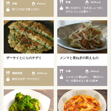
和食
152kcal
洋食
91kcal
焼いたなすに「きざみしょうが」
切ってのせて焼くだけ！
のフレッシュな香り！
ザーサイとにらのチヂミ
メンマと長ねぎの和えもの
中華
28kcal
韓国料理
300kcal
シャキッと長ねぎに、「味付メン
味付けはザーサイだけ！
マ」の旨みがよく合う1品★