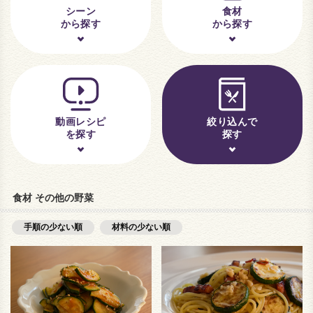
シーン
食材
から探す
から探す
動画レシピ
絞り込んで
を探す
探す
食材 その他の野菜
手順の少ない順
材料の少ない順