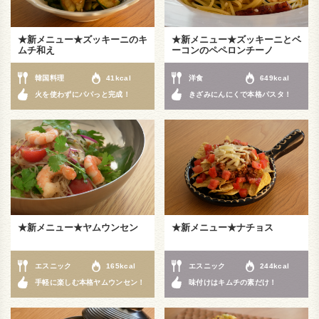
★新メニュー★ズッキーニのキ
★新メニュー★ズッキーニとベ
ムチ和え
ーコンのペペロンチーノ
韓国料理
41kcal
洋食
649kcal
火を使わずにパパっと完成！
きざみにんにくで本格パスタ！
★新メニュー★ヤムウンセン
★新メニュー★ナチョス
エスニック
165kcal
エスニック
244kcal
手軽に楽しむ本格ヤムウンセン！
味付けはキムチの素だけ！