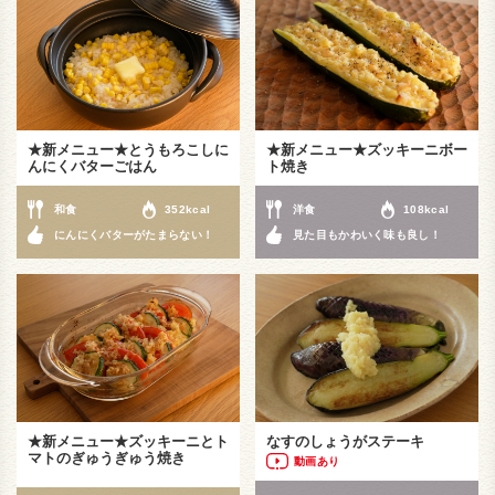
★新メニュー★とうもろこしに
★新メニュー★ズッキーニボー
んにくバターごはん
ト焼き
和食
352kcal
洋食
108kcal
にんにくバターがたまらない！
見た目もかわいく味も良し！
★新メニュー★ズッキーニとト
なすのしょうがステーキ
マトのぎゅうぎゅう焼き
動画あり