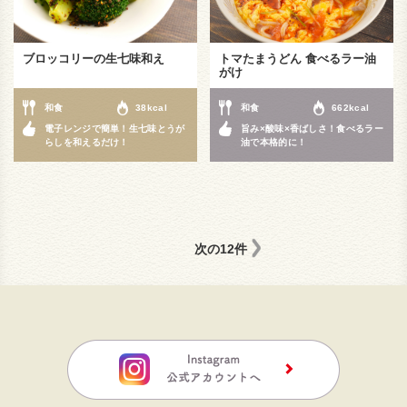
ブロッコリーの生七味和え
トマたまうどん 食べるラー油
がけ
和食
38kcal
和食
662kcal
電子レンジで簡単！生七味とうが
旨み×酸味×香ばしさ！食べるラー
らしを和えるだけ！
油で本格的に！
次の12件