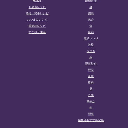
HOME
麻辣香油
お弁当レシピ
麺
時短・簡単レシピ
鶏肉
おつまみレシピ
魚介
季節のレシピ
魚
すこやか生活
風邪
電子レンジ
雑炊
長ねぎ
鍋
野菜炒め
野菜
豪華
豚肉
豚
豆腐
華やか
肉
習慣
編集部おすすめ記事