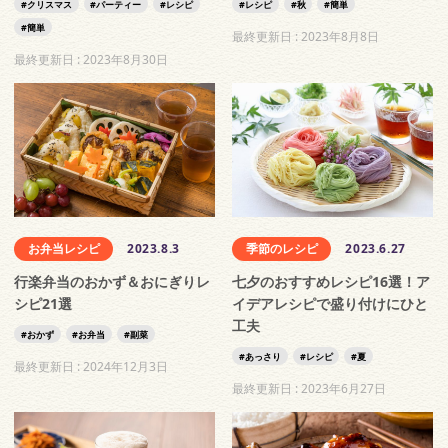
クリスマス
パーティー
レシピ
レシピ
秋
簡単
簡単
最終更新日 :
2023年8月8日
最終更新日 :
2023年8月30日
お弁当レシピ
2023.8.3
季節のレシピ
2023.6.27
行楽弁当のおかず＆おにぎりレ
七夕のおすすめレシピ16選！ア
シピ21選
イデアレシピで盛り付けにひと
工夫
おかず
お弁当
副菜
あっさり
レシピ
夏
最終更新日 :
2024年12月3日
最終更新日 :
2023年6月27日