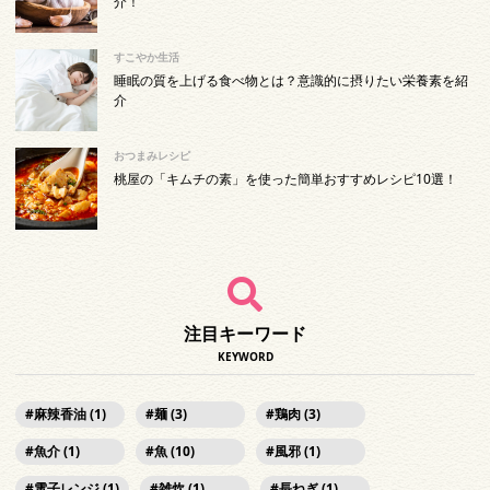
介！
すこやか生活
睡眠の質を上げる食べ物とは？意識的に摂りたい栄養素を紹
介
おつまみレシピ
桃屋の「キムチの素」を使った簡単おすすめレシピ10選！
注目キーワード
KEYWORD
麻辣香油 (1)
麺 (3)
鶏肉 (3)
魚介 (1)
魚 (10)
風邪 (1)
電子レンジ (1)
雑炊 (1)
長ねぎ (1)