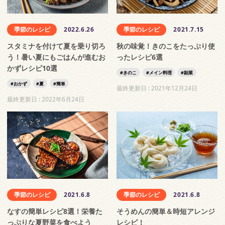
季節のレシピ
2022.6.26
季節のレシピ
2021.7.15
スタミナを付けて夏を乗り切ろ
秋の味覚！きのこをたっぷり使
う！暑い夏にもごはんが進むお
ったレシピ6選
かずレシピ10選
きのこ
メイン料理
副菜
おかず
夏
簡単
最終更新日 :
2021年12月24日
最終更新日 :
2022年6月24日
季節のレシピ
2021.6.8
季節のレシピ
2021.6.8
なすの簡単レシピ8選！栄養た
そうめんの簡単＆時短アレンジ
っぷりな夏野菜を食べよう
レシピ！