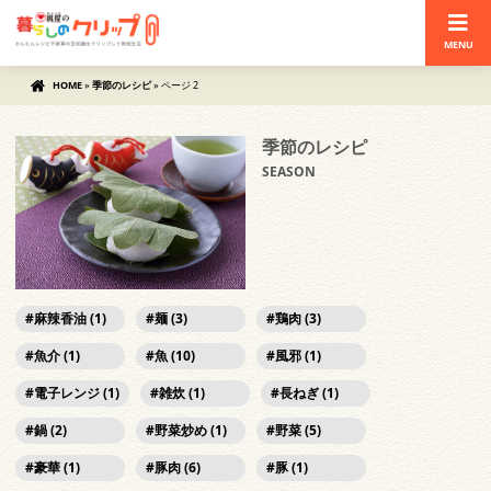
MENU
HOME
»
季節のレシピ
»
ページ 2
季節のレシピ
SEASON
麻辣香油 (1)
麺 (3)
鶏肉 (3)
魚介 (1)
魚 (10)
風邪 (1)
電子レンジ (1)
雑炊 (1)
長ねぎ (1)
鍋 (2)
野菜炒め (1)
野菜 (5)
豪華 (1)
豚肉 (6)
豚 (1)