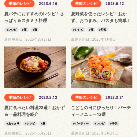
季節のレシピ
2023.6.16
季節のレシピ
2023.6.12
夏バテにおすすめのレシピ！さ
夏野菜を使ったレシピ！おか
っぱり＆スタミナ料理
ず、おつまみ、パスタも簡単！
レシピ
夏
麺
レシピ
夏
時短
最終更新日 :
2025年8月27日
最終更新日 :
2025年1月9日
季節のレシピ
2023.5.12
季節のレシピ
2023.3.31
夏に食べたい料理28選！おかず
こどもの日にぴったり！パーテ
＆一品料理を紹介
ィーメニュー13選
あっさり
レシピ
夏
パーティー
レシピ
子供
最終更新日 :
2025年6月23日
最終更新日 :
2023年3月31日