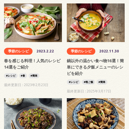
季節のレシピ
2023.2.22
季節のレシピ
2022.11.30
春を感じる料理！人気のレシピ
鍋以外の温かい食べ物16選！簡
14選をご紹介
単にできる夕飯メニューのレシ
ピを紹介
レシピ
春
簡単
レシピ
晩ご飯
簡単
最終更新日 :
2023年2月23日
最終更新日 :
2025年3月17日