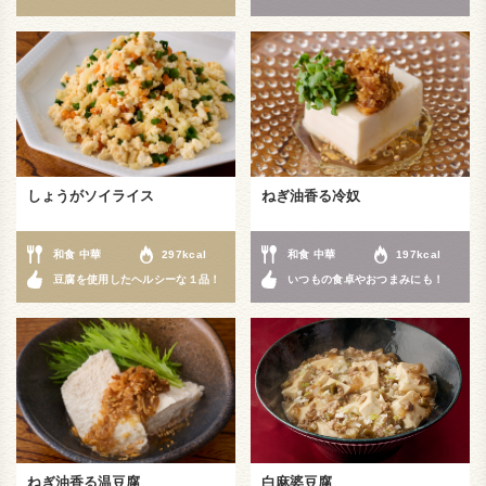
しょうがソイライス
ねぎ油香る冷奴
和食 中華
297kcal
和食 中華
197kcal
豆腐を使用したヘルシーな１品！
いつもの食卓やおつまみにも！
ねぎ油香る温豆腐
白麻婆豆腐