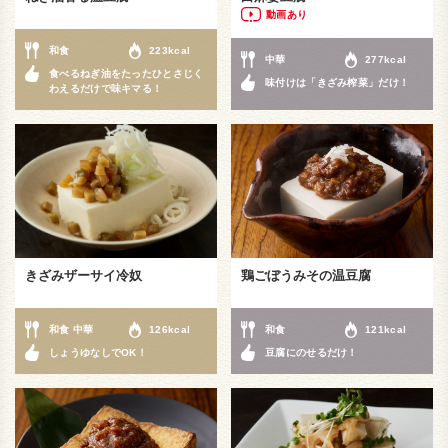
動画あり
和食
223kcal
中華
277kcal
食べるねぎ油をたったひとさじく
味付けは「きざみ榨菜」だけ！
わえるだけで味キマる！
きざみザーサイ冷奴
鶏ごぼうみその温豆腐
和食 中華
126kcal
和食
121kcal
しょうゆなしでOK！
豆腐にのせるだけ！