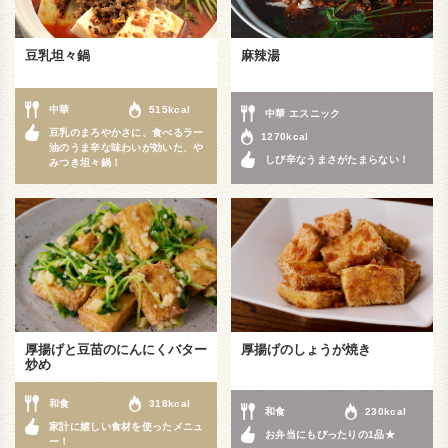
豆乳坦々鍋
麻辣湯
中華
515kcal
中華 エスニック
豆乳のまろやかさに、食べるラー
1270kcal
油のうま辛な味わいが効いた、や
しび辛なうまさがたまらない！
みつき坦々鍋！
厚揚げと豆苗のにんにくバター
厚揚げのしょうが焼き
炒め
和食
318kcal
和食
230kcal
家計に嬉しい食材を使ったメニュ
お弁当にもぴったりの1品★
ー！