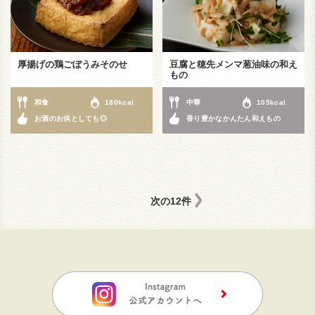
厚揚げの鶏ごぼうみそのせ
豆腐と穂先メンマ葱油味の和え
もの
和食
180kcal
中華
105kcal
お酒のお供としても◎
香り豊かなかんたん和えもの
次の12件