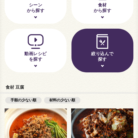
シーン
食材
から探す
から探す
動画レシピ
絞り込んで
を探す
探す
食材 豆腐
手順の少ない順
材料の少ない順