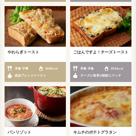
やわらぎトースト
ごはんですよ！チーズトースト
洋食 中華
308kcal
和食 洋食
282kcal
絶品アレンジトースト
チーズと海苔が絶妙にマッチ
パンリゾット
キムチのポテトグラタン