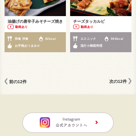
油揚げの唐辛子みそチーズ焼き
チーズタッカルビ
動画あり
動画あり
和食 洋食
92kcal
エスニック
593kcal
お手軽おつまみ☆
流行☆韓国料理
次の12件
前の12件