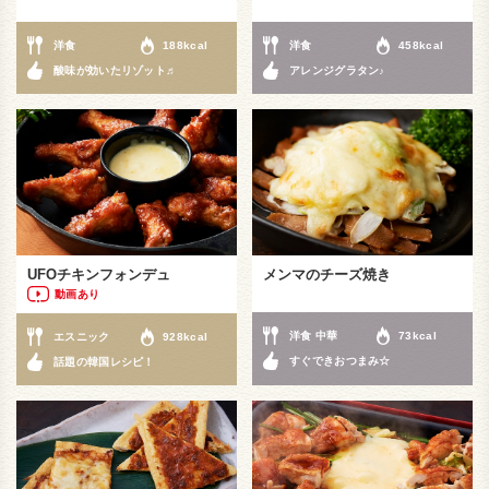
洋食
188kcal
洋食
458kcal
酸味が効いたリゾット♬
アレンジグラタン♪
UFOチキンフォンデュ
メンマのチーズ焼き
動画あり
洋食 中華
73kcal
エスニック
928kcal
すぐできおつまみ☆
話題の韓国レシピ！