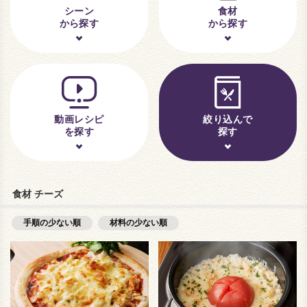
シーン
食材
から探す
から探す
動画レシピ
絞り込んで
を探す
探す
食材 チーズ
手順の少ない順
材料の少ない順