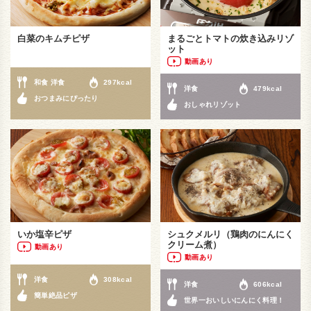
白菜のキムチピザ
まるごとトマトの炊き込みリゾ
ット
動画あり
和食 洋食
297kcal
洋食
479kcal
おつまみにぴったり
おしゃれリゾット
いか塩辛ピザ
シュクメルリ（鶏肉のにんにく
クリーム煮）
動画あり
動画あり
洋食
308kcal
洋食
606kcal
簡単絶品ピザ
世界一おいしいにんにく料理！