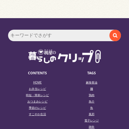
CONTENTS
TAGS
HOME
麻辣香油
お弁当レシピ
麺
時短・簡単レシピ
鶏肉
おつまみレシピ
魚介
季節のレシピ
魚
すこやか生活
風邪
電子レンジ
雑炊