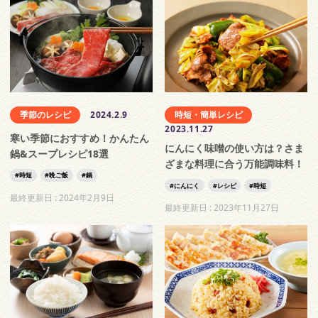
季節のレシピ
2024.2.9
時短・簡単レシピ
2023.11.27
寒い季節におすすめ！かんたん
にんにく味噌の使い方は？さま
鍋&スープレシピ18選
ざまな料理に合う万能調味料！
時短
晩ご飯
鍋
にんにく
レシピ
時短
最終更新日 :
2024年2月9日
最終更新日 :
2023年11月27日