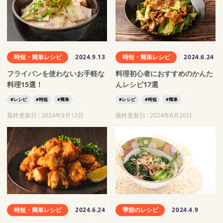
時短・簡単レシピ
2024.9.13
時短・簡単レシピ
2024.6.24
フライパンを使わないお手軽な
料理初心者におすすめのかんた
料理15選！
んレシピ17選
レシピ
時短
簡単
レシピ
時短
簡単
最終更新日 :
2024年9月12日
最終更新日 :
2024年6月20日
時短・簡単レシピ
2024.6.24
季節のレシピ
2024.4.9