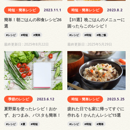
時短・簡単レシピ
2023.11.1
時短・簡単レシピ
2023.8.2
簡単！朝ごはんの和食レシピ26
【31選】晩ごはんのメニューに
選
困ったらこのレシピ！
レシピ
時短
簡単
レシピ
時短
晩ご飯
最終更新日 :
2025年8月22日
最終更新日 :
2025年5月29日
季節のレシピ
2023.6.12
時短・簡単レシピ
2023.5.25
夏野菜を使ったレシピ！おか
疲れた日でも家に帰ってすぐに
ず、おつまみ、パスタも簡単！
作れる！かんたんレシピ15選
レシピ
夏
時短
レシピ
時短
簡単