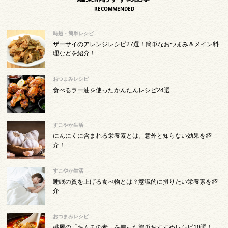
RECOMMENDED
時短・簡単レシピ
ザーサイのアレンジレシピ27選！簡単なおつまみ＆メイン料
理などを紹介！
おつまみレシピ
食べるラー油を使ったかんたんレシピ24選
すこやか生活
にんにくに含まれる栄養素とは。意外と知らない効果を紹
介！
すこやか生活
睡眠の質を上げる食べ物とは？意識的に摂りたい栄養素を紹
介
おつまみレシピ
桃屋の「キムチの素」を使った簡単おすすめレシピ10選！