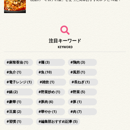
注目キーワード
KEYWORD
麻辣香油 (1)
麺 (3)
鶏肉 (3)
魚介 (1)
魚 (10)
風邪 (1)
電子レンジ (1)
雑炊 (1)
長ねぎ (1)
鍋 (2)
野菜炒め (1)
野菜 (5)
豪華 (1)
豚肉 (6)
豚 (1)
豆腐 (2)
華やか (1)
肉 (7)
習慣 (1)
編集部おすすめ記事 (5)