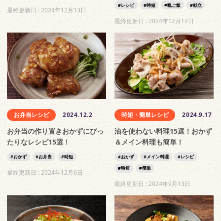
レシピ
時短
晩ご飯
献立
最終更新日 :
2024年12月13日
最終更新日 :
2024年12月12日
お弁当レシピ
2024.12.2
時短・簡単レシピ
2024.9.17
お弁当の作り置きおかずにぴっ
油を使わない料理15選！おかず
たりなレシピ15選！
＆メイン料理も簡単！
おかず
お弁当
時短
おかず
メイン料理
レシピ
時短
簡単
最終更新日 :
2024年12月6日
最終更新日 :
2024年9月13日