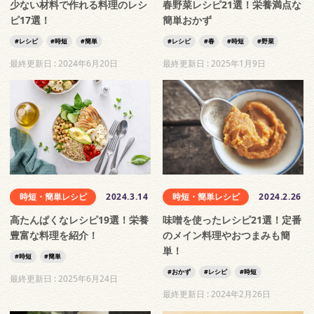
少ない材料で作れる料理のレシ
春野菜レシピ21選！栄養満点な
ピ17選！
簡単おかず
レシピ
時短
簡単
レシピ
春
時短
野菜
最終更新日 :
2024年6月20日
最終更新日 :
2025年1月9日
時短・簡単レシピ
2024.3.14
時短・簡単レシピ
2024.2.26
高たんぱくなレシピ19選！栄養
味噌を使ったレシピ21選！定番
豊富な料理を紹介！
のメイン料理やおつまみも簡
単！
時短
簡単
おかず
レシピ
時短
最終更新日 :
2025年6月24日
最終更新日 :
2024年2月26日