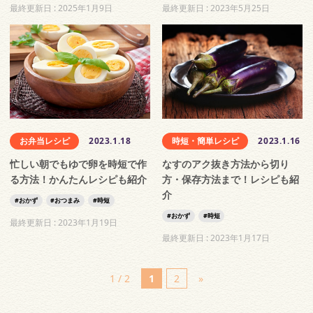
最終更新日 :
2025年1月9日
最終更新日 :
2023年5月25日
お弁当レシピ
2023.1.18
時短・簡単レシピ
2023.1.16
忙しい朝でもゆで卵を時短で作
なすのアク抜き方法から切り
る方法！かんたんレシピも紹介
方・保存方法まで！レシピも紹
介
おかず
おつまみ
時短
おかず
時短
最終更新日 :
2023年1月19日
最終更新日 :
2023年1月17日
1 / 2
1
2
»