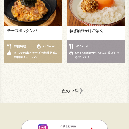
チーズポックンパ
ねぎ油卵かけごはん
韓国料理
754kcal
493kcal
キムチの素とチーズの相性抜群の
いつもの卵かけごはんに香ばしさ
韓国風チャーハン！
をプラス！
次の12件