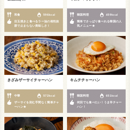
和食
596kcal
韓国料理
459kcal
目玉焼きと食べるラー油の相性抜
簡単でさっぱり食べれる韓国の人
群で止まらない美味しさ！
気メニュー★
きざみザーサイチャーハン
キムチチャーハン
中華
572kcal
韓国料理
651kcal
ザーサイを刻む手間なく簡単チャ
何回でも食べたい！うま辛チャー
ーハン★
ハン！