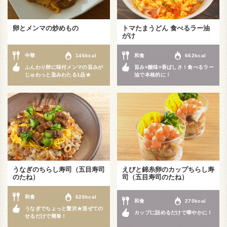
卵とメンマの炒めもの
トマたまうどん 食べるラー油
がけ
中華
146kcal
和食
662kcal
ふんわり卵に味付メンマの旨みが
旨み×酸味×香ばしさ！食べるラー
じゅわっと染みわたる1品★
油で本格的に！
うなぎのちらし寿司（五目寿司
えびと錦糸卵のカップちらし寿
のたね）
司（五目寿司のたね）
和食
626kcal
和食
270kcal
うなぎでちょっと贅沢★混ぜての
カップに詰めるだけで華やかに！
せるだけで簡単！