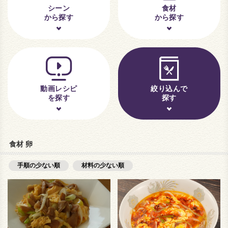
シーン
食材
から探す
から探す
動画レシピ
絞り込んで
を探す
探す
食材 卵
手順の少ない順
材料の少ない順