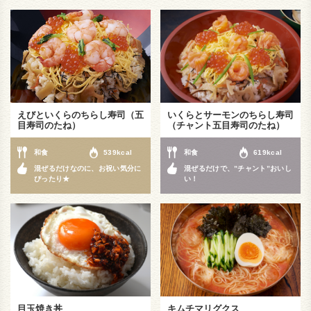
えびといくらのちらし寿司（五
いくらとサーモンのちらし寿司
目寿司のたね）
（チャント五目寿司のたね）
和食
539kcal
和食
619kcal
混ぜるだけなのに、お祝い気分に
混ぜるだけで、”チャント”おいし
ぴったり★
い！
目玉焼き丼
キムチマリグクス