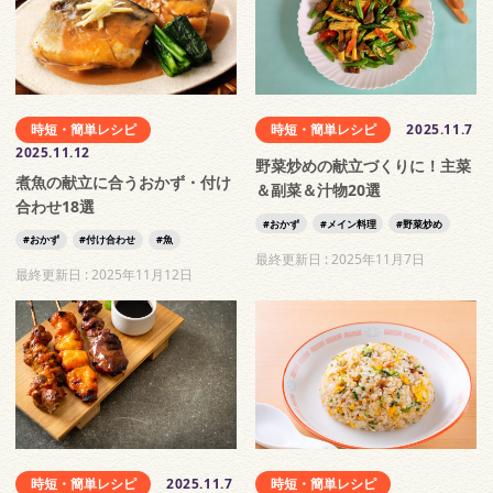
時短・簡単レシピ
時短・簡単レシピ
2025.11.7
2025.11.12
野菜炒めの献立づくりに！主菜
煮魚の献立に合うおかず・付け
＆副菜＆汁物20選
合わせ18選
おかず
メイン料理
野菜炒め
おかず
付け合わせ
魚
最終更新日 :
2025年11月7日
最終更新日 :
2025年11月12日
時短・簡単レシピ
2025.11.7
時短・簡単レシピ