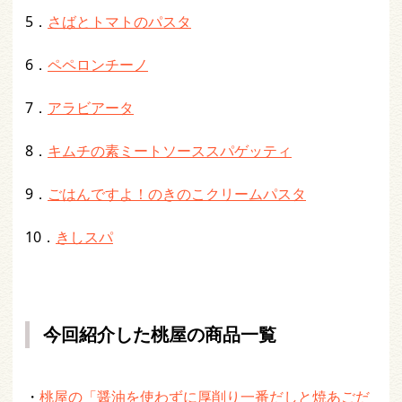
5．
さばとトマトのパスタ
6．
ペペロンチーノ
7．
アラビアータ
8．
キムチの素ミートソーススパゲッティ
9．
ごはんですよ！のきのこクリームパスタ
10．
きしスパ
今回紹介した桃屋の商品一覧
・
桃屋の「醤油を使わずに厚削り一番だしと焼あごだ