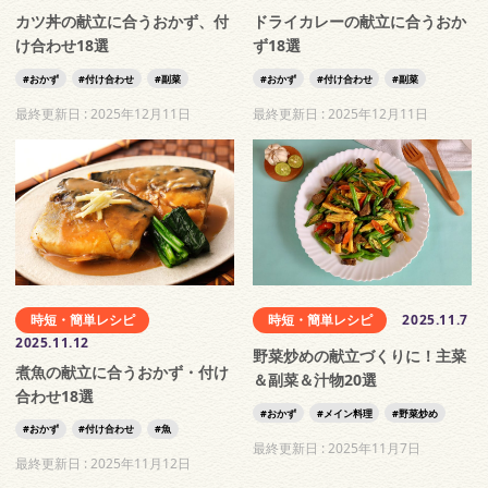
カツ丼の献立に合うおかず、付
ドライカレーの献立に合うおか
け合わせ18選
ず18選
おかず
付け合わせ
副菜
おかず
付け合わせ
副菜
最終更新日 :
2025年12月11日
最終更新日 :
2025年12月11日
時短・簡単レシピ
時短・簡単レシピ
2025.11.7
2025.11.12
野菜炒めの献立づくりに！主菜
煮魚の献立に合うおかず・付け
＆副菜＆汁物20選
合わせ18選
おかず
メイン料理
野菜炒め
おかず
付け合わせ
魚
最終更新日 :
2025年11月7日
最終更新日 :
2025年11月12日