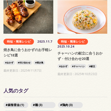
時短・簡単レシピ
2025.11.7
時短・簡単レシピ
2025.10.24
焼き鳥に合うおかずのお手軽レ
チャーハンの献立に合うおか
シピ18選
ず・付け合わせ20選
おかず
付け合わせ
焼き鳥
おかず
チャーハン
献立
最終更新日 :
2025年11月7日
最終更新日 :
2025年10月23日
人気のタグ
麻辣香油 (1)
麺 (3)
鶏肉 (3)