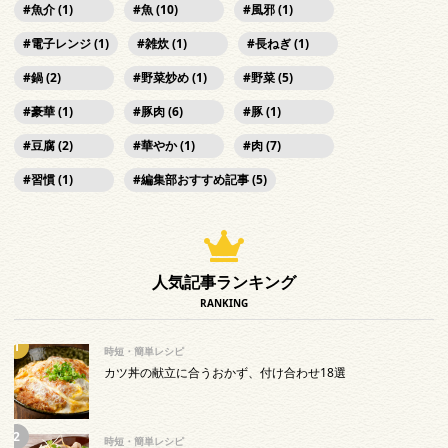
魚介 (1)
魚 (10)
風邪 (1)
電子レンジ (1)
雑炊 (1)
長ねぎ (1)
鍋 (2)
野菜炒め (1)
野菜 (5)
豪華 (1)
豚肉 (6)
豚 (1)
豆腐 (2)
華やか (1)
肉 (7)
習慣 (1)
編集部おすすめ記事 (5)
人気記事ランキング
RANKING
時短・簡単レシピ
カツ丼の献立に合うおかず、付け合わせ18選
時短・簡単レシピ