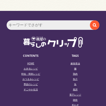
CONTENTS
TAGS
HOME
麻辣香油
お弁当レシピ
麺
時短・簡単レシピ
鶏肉
おつまみレシピ
魚介
季節のレシピ
魚
すこやか生活
風邪
電子レンジ
雑炊
長ねぎ