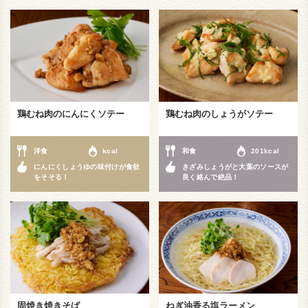
鶏むね肉のにんにくソテー
鶏むね肉のしょうがソテー
洋食
kcal
和食
201kcal
にんにくしょうゆの味付けが食欲
きざみしょうがと大葉のソースが
をそそる！
良く絡んで絶品！
固焼き焼きそば
ねぎ油香る塩ラーメン