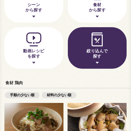
シーン
食材
から探す
から探す
動画レシピ
絞り込んで
を探す
探す
食材 鶏肉
手順の少ない順
材料の少ない順