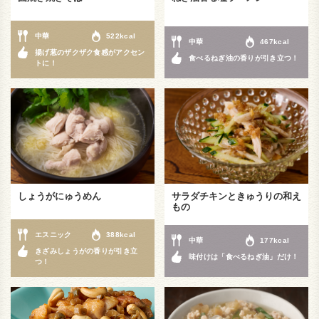
中華
522kcal
中華
467kcal
揚げ葱のザクザク食感がアクセン
食べるねぎ油の香りが引き立つ！
トに！
しょうがにゅうめん
サラダチキンときゅうりの和え
もの
エスニック
388kcal
中華
177kcal
きざみしょうがの香りが引き立
味付けは「食べるねぎ油」だけ！
つ！