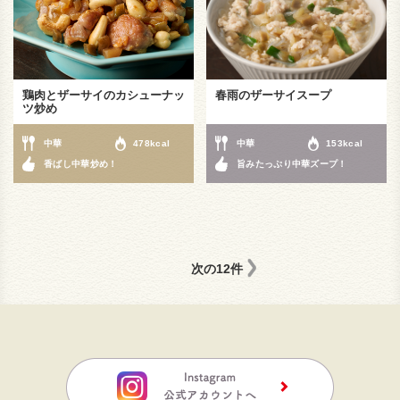
鶏肉とザーサイのカシューナッ
春雨のザーサイスープ
ツ炒め
中華
478kcal
中華
153kcal
香ばし中華炒め！
旨みたっぷり中華ズープ！
次の12件