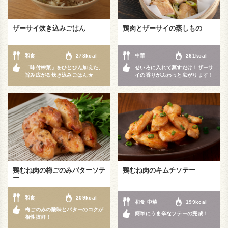
ザーサイ炊き込みごはん
鶏肉とザーサイの蒸しもの
和食
278kcal
中華
261kcal
「味付榨菜」をひとびん加えた、
せいろに入れて蒸すだけ！ザーサ
旨み広がる炊き込みごはん★
イの香りがふわっと広がります！
鶏むね肉の梅ごのみバターソテ
鶏むね肉のキムチソテー
ー
和食
209kcal
和食 中華
199kcal
梅ごのみの酸味とバターのコクが
簡単にうま辛なソテーの完成！
相性抜群！