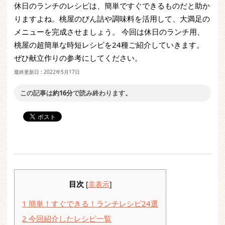
休日のランチのレシピは、簡単ですぐできるものだと助か
りますよね。桃屋のびん詰や調味料を活用して、大満足の
メニューを完成させましょう。 今回は休日のランチ用、
桃屋の超簡単な時短レシピを24種ご紹介していきます。
ぜひ献立作りの参考にしてください。
最終更新日 :
2022年5月17日
この記事は
約16分
で読み終わります。
目次
[
非表示
]
1
簡単！すぐできる！ランチレシピ24選
2
今回紹介したレシピ一覧