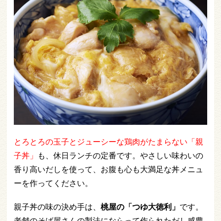
とろとろの玉子とジューシーな鶏肉がたまらない「親
子丼」
も、休日ランチの定番です。やさしい味わいの
香り高いだしを使って、お腹も心も大満足な丼メニュ
ーを作ってください。
親子丼の味の決め手は、
桃屋の「つゆ大徳利」
です。
老舗のそば屋さんの製法にならって作られただし感豊